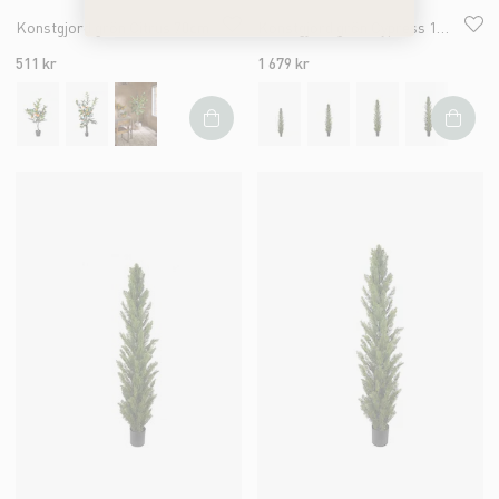
Konstgjord grön Citrus 70cm
Konstgjord grön Cypress 120cm
511 kr
1 679 kr