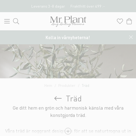
Leverans 3-8 dagar
Fraktfritt över 499 :-
Kolla in vårnyheterna!
Hem
Produkter
Träd
Träd
Ge ditt hem en grön och harmonisk känsla med våra
konstgjorda träd.
Våra träd är noggrant designade för att se naturtrogna ut in