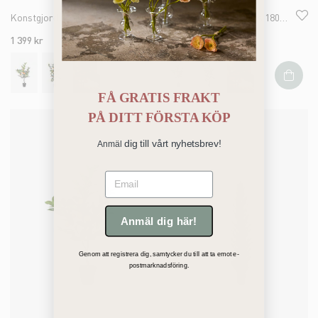
Konstgjord grön Citrus 150cm
Konstgjord grön Citrus 180cm
1 399 kr
1 639 kr
FÅ GRATIS FRAKT
PÅ
DITT FÖRSTA KÖP
dig till vårt nyhetsbrev!
Anmäl
Email
Anmäl dig här!
Genom att registrera dig, samtycker du till att ta emot e-
postmarknadsföring.