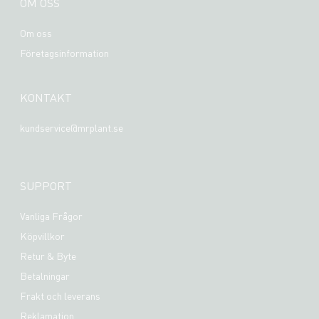
OM OSS
Om oss
Företagsinformation
KONTAKT
kundservice@mrplant.se
SUPPORT
Vanliga Frågor
Köpvillkor
Retur & Byte
Betalningar
Frakt och leverans
Reklamation