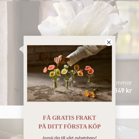
Jätteblommor
från 849 kr
FÅ GRATIS FRAKT
PÅ
DITT FÖRSTA KÖP
dig till vårt nyhetsbrev!
Anmäl