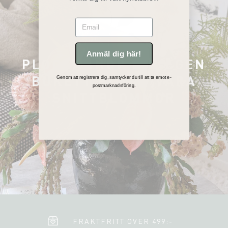
Email
Anmäl dig här!
PLOCKA IHOP DIN EGEN
BUKETT BLAND VÅRA
Genom att registrera dig, samtycker du till att ta emot e-
postmarknadsföring.
SNITTBLOMMOR
FRAKTFRITT ÖVER 499:-