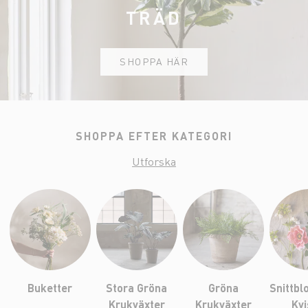
TRÄD
SHOPPA HÄR
SHOPPA EFTER KATEGORI
Utforska
Buketter
Stora Gröna
Gröna
Snittb
Krukväxter
Krukväxter
Kvi