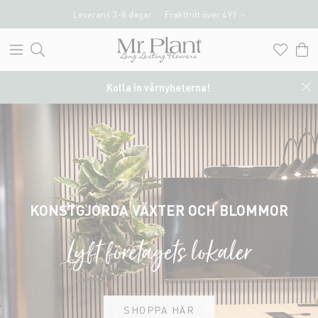
Leverans 3-8 dagar
Fraktfritt över 499 :-
Kolla in vårnyheterna!
KONSTGJORDA VÄXTER OCH BLOMMOR
Lyft företagets lokaler
SHOPPA HÄR