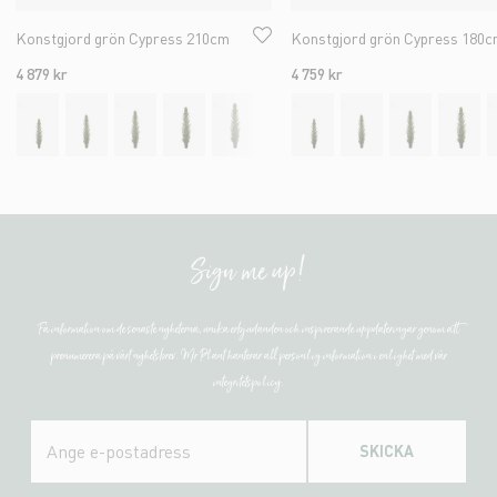
Konstgjord grön Cypress 210cm
Konstgjord grön Cypress 180
4 879 kr
4 759 kr
Sign me up!
Få information om de senaste nyheterna, unika erbjudanden och inspirerande uppdateringar genom att
prenumerera på vårt nyhetsbrev. Mr Plant hanterar all personlig information i enlighet med vår
integritetspolicy.
SKICKA