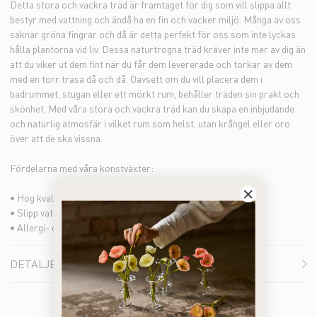
Detta stora och vackra träd är framtaget för dig som vill slippa allt
bestyr med vattning och ändå ha en fin och vacker miljö. Många av oss
saknar gröna fingrar och då är detta perfekt för oss som inte lyckas
hålla plantorna vid liv. Dessa naturtrogna träd kräver inte mer av dig än
att du viker ut dem fint när du får dem levererade och torkar av dem
med en torr trasa då och då. Oavsett om du vill placera dem i
badrummet, stugan eller ett mörkt rum, behåller träden sin prakt och
skönhet. Med våra stora och vackra träd kan du skapa en inbjudande
och naturlig atmosfär i vilket rum som helst, utan krångel eller oro
över att de ska vissna.
Fördelarna med våra konstväxter:
• Hög kvalité och naturtrogen till både färg och form
• Slipp vattning och underhåll
• Allergi- och doftfria alternativ
DETALJER