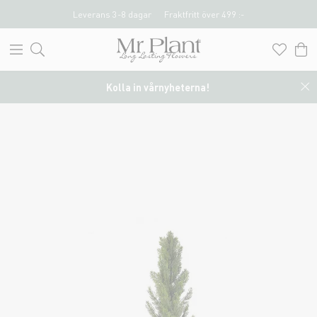
Leverans 3-8 dagar
Fraktfritt över 499 :-
Kolla in vårnyheterna!