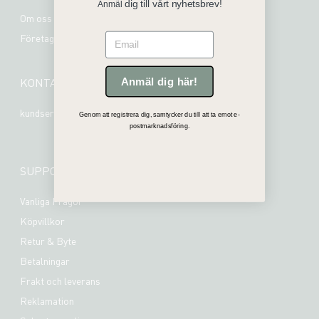
dig till vårt nyhetsbrev!
Anmäl
Om oss
Email
Företagsinformation
KONTAKT
Anmäl dig här!
kundservice@mrplant.se
Genom att registrera dig, samtycker du till att ta emot e-
postmarknadsföring.
SUPPORT
Vanliga Frågor
Köpvillkor
Retur & Byte
Betalningar
Frakt och leverans
Reklamation