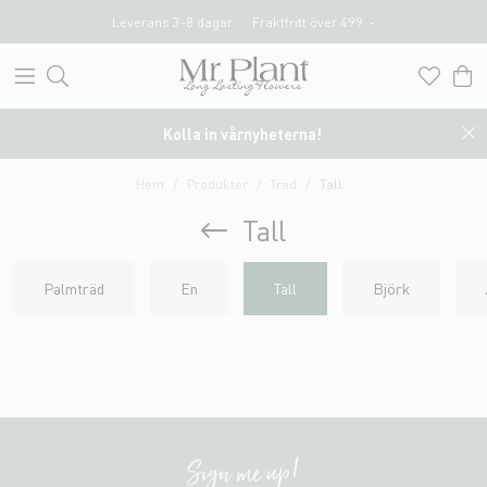
Leverans 3-8 dagar
Fraktfritt över 499 :-
Kolla in vårnyheterna!
Hem
Produkter
Träd
Tall
Tall
Palmträd
En
Tall
Björk
Sign me up!