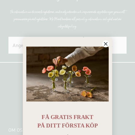
Få information om de senaste nyheterna, unika erbjudanden och inspirerande uppdateringar genom att
prenumerera på vårt nyhetsbrev. Mr Plant hanterar all personlig information i enlighet med vår
integritetspolicy.
SKICKA
FÅ GRATIS FRAKT
PÅ
DITT FÖRSTA KÖP
OM OSS