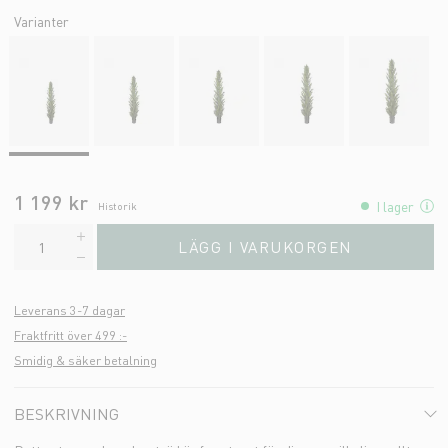
Varianter
1 199 kr
I lager
Historik
LÄGG I VARUKORGEN
Leverans 3-7 dagar
Fraktfritt över 499 :-
Smidig & säker betalning
BESKRIVNING