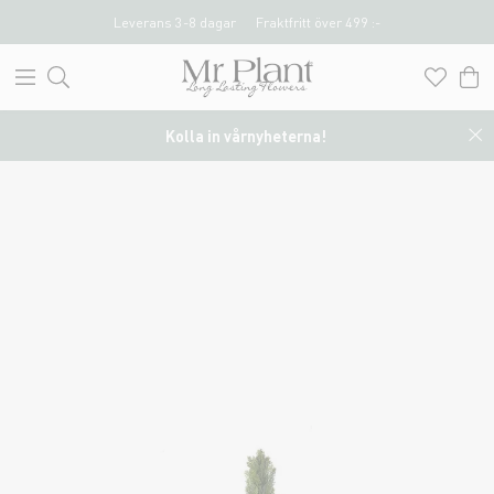
Leverans 3-8 dagar
Fraktfritt över 499 :-
Kolla in vårnyheterna!