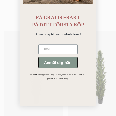
FÅ GRATIS FRAKT
Bästsäljare
PÅ
DITT FÖRSTA KÖP
dig till vårt nyhetsbrev!
Anmäl
Email
Anmäl dig här!
Genom att registrera dig, samtycker du till att ta emot e-
postmarknadsföring.