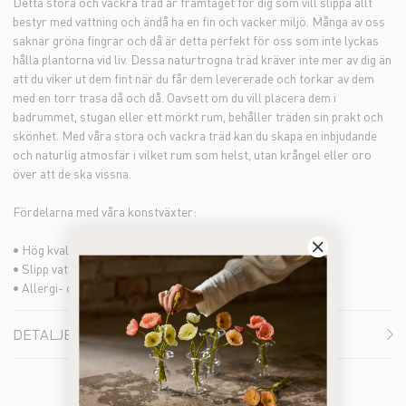
Detta stora och vackra träd är framtaget för dig som vill slippa allt
bestyr med vattning och ändå ha en fin och vacker miljö. Många av oss
saknar gröna fingrar och då är detta perfekt för oss som inte lyckas
hålla plantorna vid liv. Dessa naturtrogna träd kräver inte mer av dig än
att du viker ut dem fint när du får dem levererade och torkar av dem
med en torr trasa då och då. Oavsett om du vill placera dem i
badrummet, stugan eller ett mörkt rum, behåller träden sin prakt och
skönhet. Med våra stora och vackra träd kan du skapa en inbjudande
och naturlig atmosfär i vilket rum som helst, utan krångel eller oro
över att de ska vissna.
Fördelarna med våra konstväxter:
• Hög kvalité och naturtrogen till både färg och form
• Slipp vattning och underhåll
• Allergi- och doftfria alternativ
DETALJER