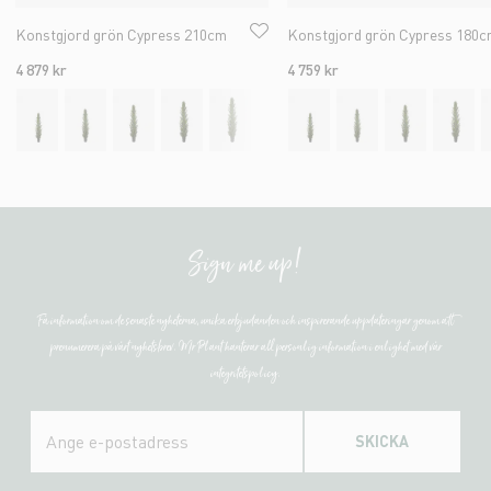
Konstgjord grön Cypress 210cm
Konstgjord grön Cypress 180
4 879 kr
4 759 kr
Sign me up!
Få information om de senaste nyheterna, unika erbjudanden och inspirerande uppdateringar genom att
prenumerera på vårt nyhetsbrev. Mr Plant hanterar all personlig information i enlighet med vår
integritetspolicy.
SKICKA