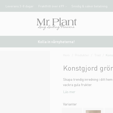
Leverans 3-8 dagar
Fraktfritt över 499 :-
Smidig & säker betalning
Kolla in vårnyheterna!
Hem
Produkter
Träd
Kons
Konstgjord grö
Skapa trendig inredning i ditt h
vackra gula frukter.
Läs mer
Varianter