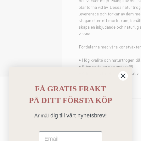
och vacker miljö. Många av oss sa
plantorna vid liv. Dessa naturtrog
levererade och torkar av dem med
stugan eller ett mörkt rum, behål
skapa en inbjudande och naturlig 
vissna.
Fördelarna med våra konstväxter
• Hög kvalité och naturtrogen til
• Slipp vattning och underhåll
• Allergi- och doftfria alternativ
FÅ GRATIS FRAKT
DETALJER
PÅ
DITT FÖRSTA KÖP
dig till vårt nyhetsbrev!
Anmäl
Email