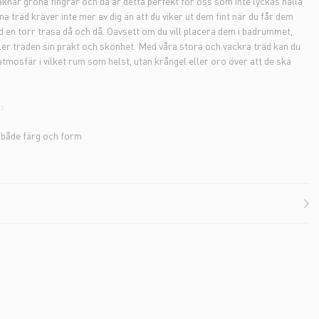
knar gröna fingrar och då är detta perfekt för oss som inte lyckas hålla
na träd kräver inte mer av dig än att du viker ut dem fint när du får dem
 en torr trasa då och då. Oavsett om du vill placera dem i badrummet,
ler träden sin prakt och skönhet. Med våra stora och vackra träd kan du
atmosfär i vilket rum som helst, utan krångel eller oro över att de ska
:
l både färg och form