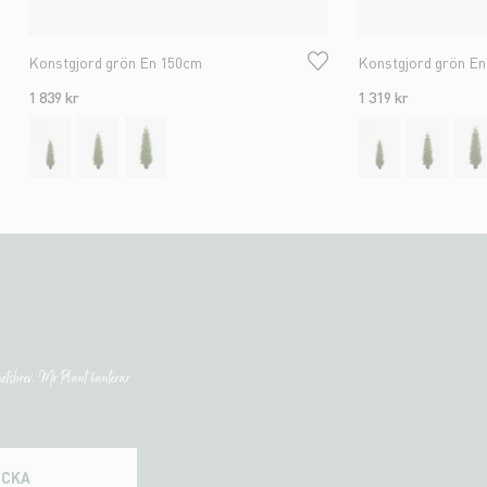
Konstgjord grön En 150cm
Konstgjord grön E
1 839 kr
1 319 kr
etsbrev. Mr Plant hanterar
ICKA