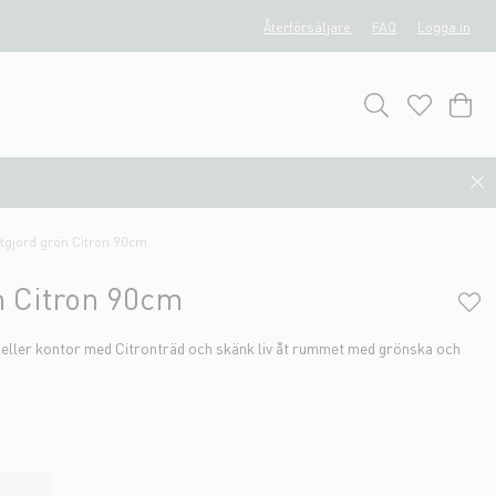
Återförsäljare
FAQ
Logga in
tgjord grön Citron 90cm
n Citron 90cm
em eller kontor med Citronträd och skänk liv åt rummet med grönska och