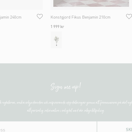
njamin 240cm
Konstgjord Fikus Benjamin 210cm
1 999 kr
Sign me up!
ste nyheterna, unika erbjudanden och inspirerande uppdateringar genom att prenumerera på vårt nyh
all personlig information i enlighet med vår integritetspolicy.
SK