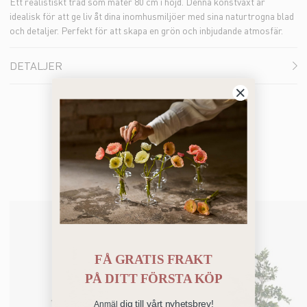
Ett realistiskt träd som mäter 80 cm i höjd. Denna konstväxt är
idealisk för att ge liv åt dina inomhusmiljöer med sina naturtrogna blad
och detaljer. Perfekt för att skapa en grön och inbjudande atmosfär.
DETALJER
Bästsäljare
FÅ GRATIS FRAKT
PÅ
DITT FÖRSTA KÖP
dig till vårt nyhetsbrev!
Anmäl