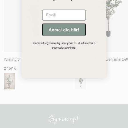
Email
Anmäl dig här!
Genom att registrera dig, samtycker du till att ta emot e-
postmarknadsföring.
Konstgjord Eucalyptus 170cm
Konstgjord Fikus Benjamin 24
2 159 kr
2 159 kr
Sign me up!