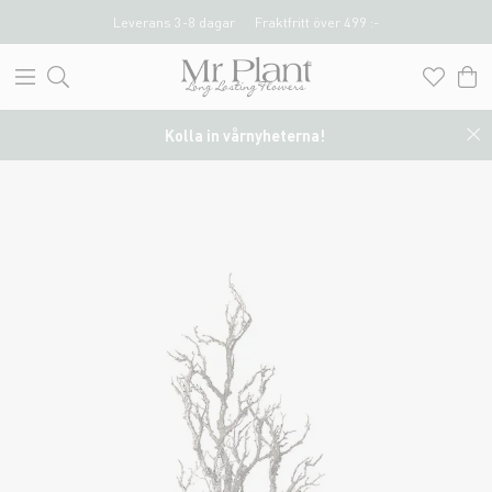
Leverans 3-8 dagar
Fraktfritt över 499 :-
Kolla in vårnyheterna!