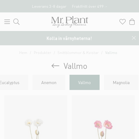
Leverans 3-8 dagar
Fraktfritt över 499 :-
Kolla in vårnyheterna!
Hem
Produkter
Snittblommor & Kvistar
Vallmo
Vallmo
Eucalyptus
Anemon
Vallmo
Magnolia