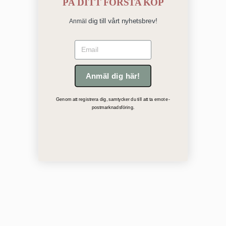
PÅ
DITT FÖRSTA KÖP
dig till vårt nyhetsbrev!
Anmäl
Email
Anmäl dig här!
Genom att registrera dig, samtycker du till att ta emot e-
postmarknadsföring.