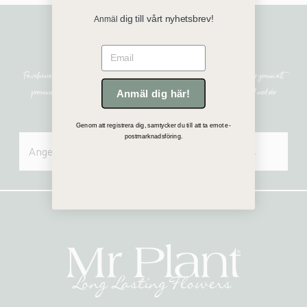
dig till vårt nyhetsbrev!
Anmäl
Sign me up!
Email
Få information om de senaste nyheterna, unika erbjudanden och inspirerande uppdateringar genom att
prenumerera på vårt nyhetsbrev. Mr Plant hanterar all personlig information i enlighet med vår
Anmäl dig här!
integritetspolicy.
Genom att registrera dig, samtycker du till att ta emot e-
postmarknadsföring.
SKICKA