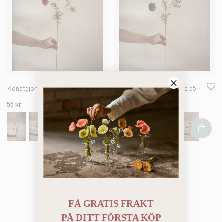
Konstgjord röd Tagetes 55cm
Konstgjord grön Tagetes 55cm
55 kr
55 kr
Du har sett 4 av 4 produkter
FÅ GRATIS FRAKT
PÅ
DITT FÖRSTA KÖP