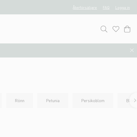
Återförsäljare
FAQ
Logga in
Rönn
Petunia
Persikoblom
Blomm