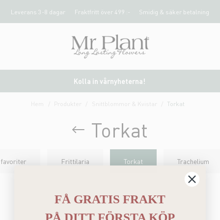
Leverans 3-8 dagar
Fraktfritt över 499 :-
Smidig & säker betalning
Kolla in vårnyheterna!
Hem
Produkter
Snittblommor & Kvistar
Torkat
Torkat
avoriter
Frittilaria
Torkat
Trachelium
FÅ GRATIS FRAKT
PÅ
DITT FÖRSTA KÖP