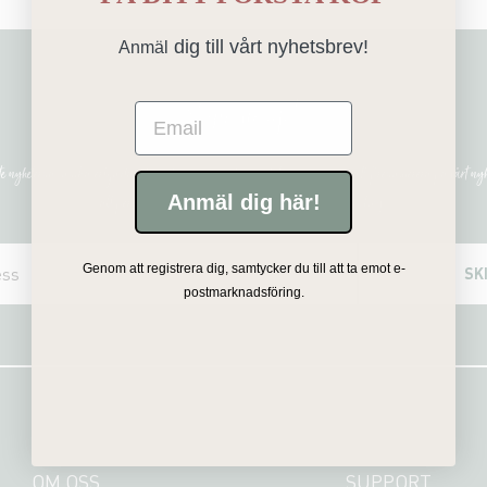
dig till vårt nyhetsbrev!
Anmäl
Sign me up!
Email
ste nyheterna, unika erbjudanden och inspirerande uppdateringar genom att prenumerera på vårt nyh
Anmäl dig här!
all personlig information i enlighet med vår integritetspolicy.
Genom att registrera dig, samtycker du till att ta emot e-
SK
postmarknadsföring.
OM OSS
SUPPORT