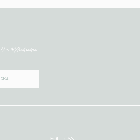
etsbrev. Mr Plant hanterar
ICKA
FÖLJ OSS