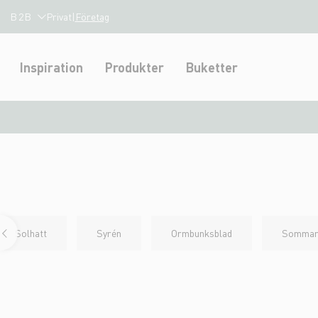
B2B
Privat
|
Företag
Inspiration
Produkter
Buketter
Solhatt
Syrén
Ormbunksblad
Sommarf