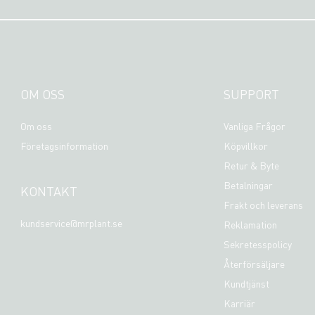
OM OSS
SUPPORT
Om oss
Vanliga Frågor
Företagsinformation
Köpvillkor
Retur & Byte
Betalningar
KONTAKT
Frakt och leverans
kundservice@mrplant.se
Reklamation
Sekretesspolicy
Återförsäljare
Kundtjänst
Karriär