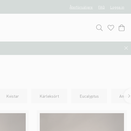
Återförsäljare
FAQ
Logga in
Kvistar
Kärleksört
Eucalyptus
Anem