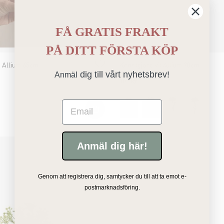
FÅ GRATIS FRAKT
PÅ
DITT FÖRSTA KÖP
 Allium 65cm
Konstgjord vit Allium 70cm
dig till vårt nyhetsbrev!
Anmäl
108 kr
Email
Anmäl dig här!
Genom att registrera dig, samtycker du till att ta emot e-
postmarknadsföring.