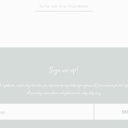
Du har sett 10 av 10 produkter
Sign me up!
ste nyheterna, unika erbjudanden och inspirerande uppdateringar genom att prenumerera på vårt nyh
all personlig information i enlighet med vår integritetspolicy.
SK