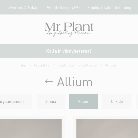
Leverans 3-8 dagar
Fraktfritt över 499 :-
Smidig & säker betalning
Kolla in vårnyheterna!
Hem
Produkter
Snittblommor & Kvistar
Allium
Allium
hrysantemum
Zinnia
Allium
Orkidé