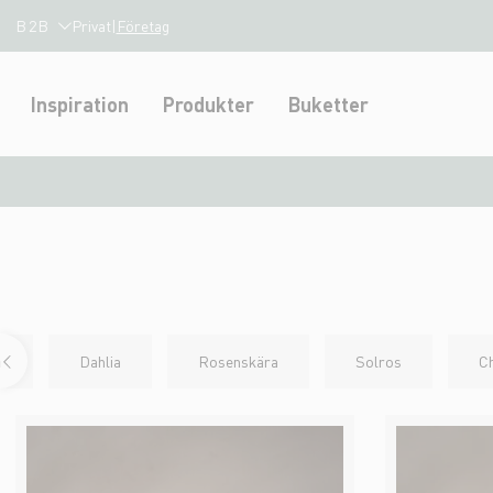
B2B
Privat
|
Företag
Inspiration
Produkter
Buketter
a
Dahlia
Rosenskära
Solros
C