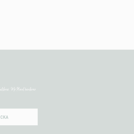
etsbrev. Mr Plant hanterar
ICKA