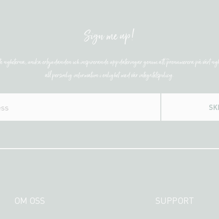
Sign me up!
ste nyheterna, unika erbjudanden och inspirerande uppdateringar genom att prenumerera på vårt nyh
all personlig information i enlighet med vår integritetspolicy.
SK
OM OSS
SUPPORT