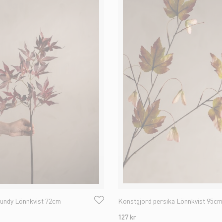
undy Lönnkvist 72cm
Konstgjord persika Lönnkvist 95c
127 kr