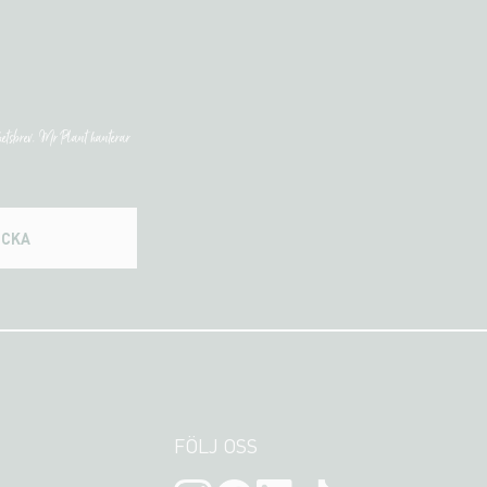
etsbrev. Mr Plant hanterar
ICKA
FÖLJ OSS