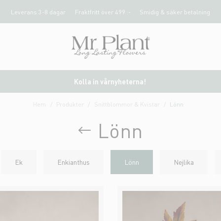
Leverans 3-8 dagar
Fraktfritt över 499 :-
Smidig & säker betalning
Kolla in vårnyheterna!
Hem
Produkter
Snittblommor & Kvistar
Lönn
Lönn
Ek
Enkianthus
Lönn
Nejlika