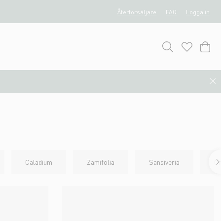
Återförsäljare
FAQ
Logga in
Caladium
Zamifolia
Sansiveria
O