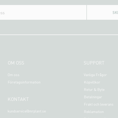
SK
OM OSS
SUPPORT
Om oss
Vanliga Frågor
Företagsinformation
Köpvillkor
Retur & Byte
Betalningar
KONTAKT
Frakt och leverans
kundservice@mrplant.se
Reklamation