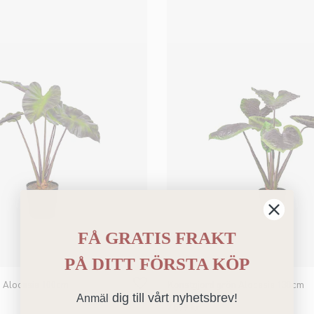
FÅ GRATIS FRAKT
PÅ
DITT FÖRSTA KÖP
 Alocasia 100cm
Konstgjord grön Alocasia 130cm
dig till vårt nyhetsbrev!
Anmäl
7 599 kr