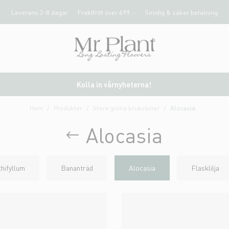
Leverans 3-8 dagar
Fraktfritt över 499 :-
Smidig & säker betalning
Kolla in vårnyheterna!
Hem
Produkter
Stora gröna krukväxter
Alocasia
Alocasia
hifyllum
Bananträd
Alocasia
Flasklilja