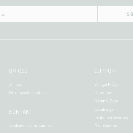
SK
OM OSS
SUPPORT
Om oss
Vanliga Frågor
Företagsinformation
Köpvillkor
Retur & Byte
Betalningar
KONTAKT
Frakt och leverans
kundservice@mrplant.se
Reklamation