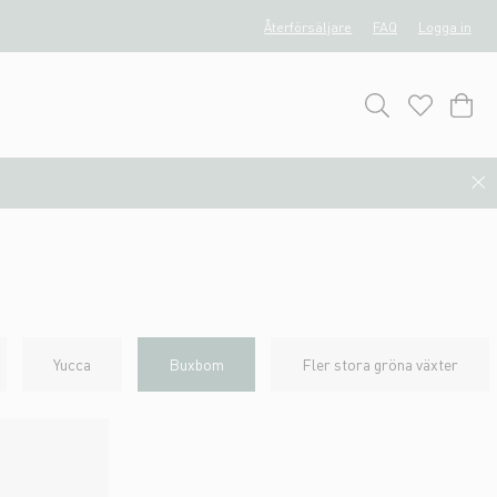
Återförsäljare
FAQ
Logga in
Yucca
Buxbom
Fler stora gröna växter