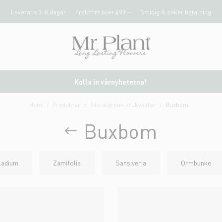
Leverans 3-8 dagar
Fraktfritt över 499 :-
Smidig & säker betalning
Kolla in vårnyheterna!
Hem
Produkter
Stora gröna krukväxter
Buxbom
Buxbom
ladium
Zamifolia
Sansiveria
Ormbunke