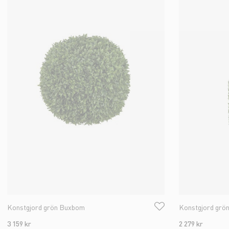
Konstgjord grön Buxbom
Konstgjord grö
3 159 kr
2 279 kr