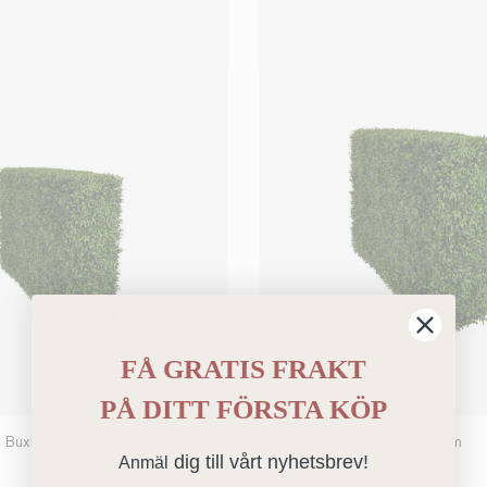
FÅ GRATIS FRAKT
PÅ
DITT FÖRSTA KÖP
n Buxbom 50cm
Konstgjord grön Buxbom 75cm
dig till vårt nyhetsbrev!
Anmäl
3 919 kr