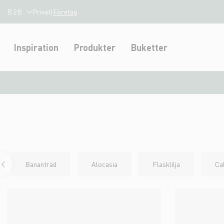
B2B
Privat
|
Företag
Inspiration
Produkter
Buketter
Bananträd
Alocasia
Flasklilja
Ca