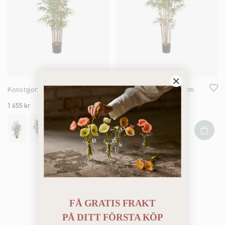
Konstgjord Bambu 180cm
Konstgjord Bambu 210cm
1 655 kr
2 039 kr
Du har sett 4 av 4 produkter
FÅ GRATIS FRAKT
PÅ
DITT FÖRSTA KÖP