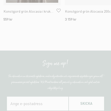
Konstgjord grön Alocasia i kruka 60cm
Konstgjord grön Alocasia 200
559 kr
3 159 kr
Sign me up!
Få information om de senaste nyheterna, unika erbjudanden och inspirerande uppdateringar genom att
prenumerera på vårt nyhetsbrev. Mr Plant hanterar all personlig information i enlighet med vår
integritetspolicy.
SKICKA