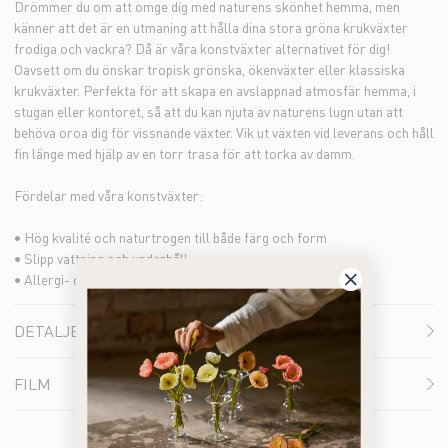
Drömmer du om att omge dig med naturens skönhet hemma, men
känner att det är en utmaning att hålla dina stora gröna krukväxter
frodiga och vackra? Då är våra konstväxter alternativet för dig!
Oavsett om du önskar tropisk grönska, ökenväxter eller klassiska
krukväxter. Perfekta för att skapa en avslappnad atmosfär hemma, i
stugan eller kontoret, så att du kan njuta av naturens lugn utan att
behöva oroa dig för vissnande växter. Vik ut växten vid leverans och håll
fin länge med hjälp av en torr trasa för att torka av damm.
Fördelar med våra konstväxter:
• Hög kvalité och naturtrogen till både färg och form
• Slipp vattning och underhåll
• Allergi- och doftfria alternativ
DETALJER
FILM