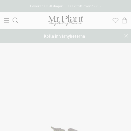
Leverans 3-8 dagar
Fraktfritt över 499 :-
Kolla in vårnyheterna!