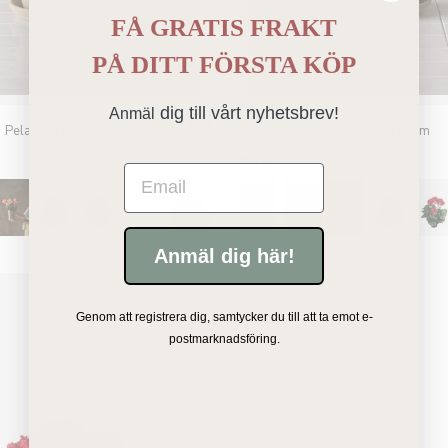
FÅ GRATIS FRAKT
PÅ
DITT FÖRSTA KÖP
dig till vårt nyhetsbrev!
Anmäl
a Pelargon 35cm
Konstgjord rosa Pelargon 35cm
159 kr
Email
Anmäl dig här!
Genom att registrera dig, samtycker du till att ta emot e-
postmarknadsföring.