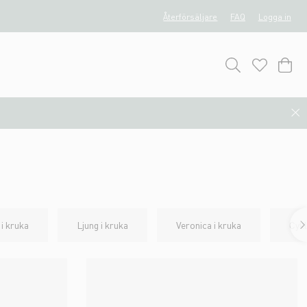
Återförsäljare
FAQ
Logga in
 i kruka
Ljung i kruka
Veronica i kruka
Cykl