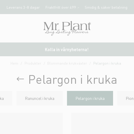
Leverans 3-8 dagar
Fraktfritt över 499 :-
Smidig & säker betalning
Kolla in vårnyheterna!
Hem
Produkter
Blommande krukväxter
Pelargon i kruka
Pelargon i kruka
uka
Ranuncel i kruka
Pelargon i kruka
Pion