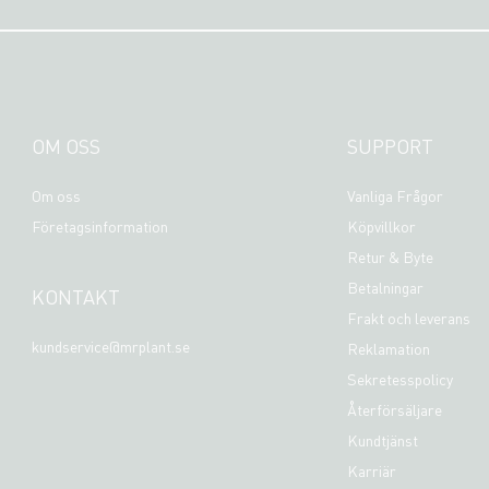
OM OSS
SUPPORT
Om oss
Vanliga Frågor
Företagsinformation
Köpvillkor
Retur & Byte
Betalningar
KONTAKT
Frakt och leverans
kundservice@mrplant.se
Reklamation
Sekretesspolicy
Återförsäljare
Kundtjänst
Karriär