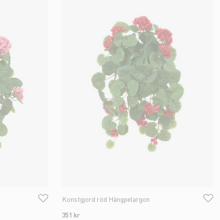
Konstgjord röd Hängpelargon
351 kr