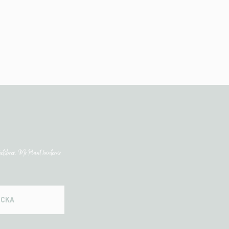
etsbrev. Mr Plant hanterar
ICKA