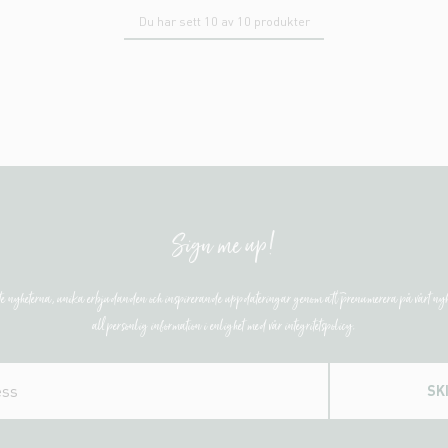
Du har sett 10 av 10 produkter
Sign me up!
ste nyheterna, unika erbjudanden och inspirerande uppdateringar genom att prenumerera på vårt nyh
all personlig information i enlighet med vår integritetspolicy.
SK