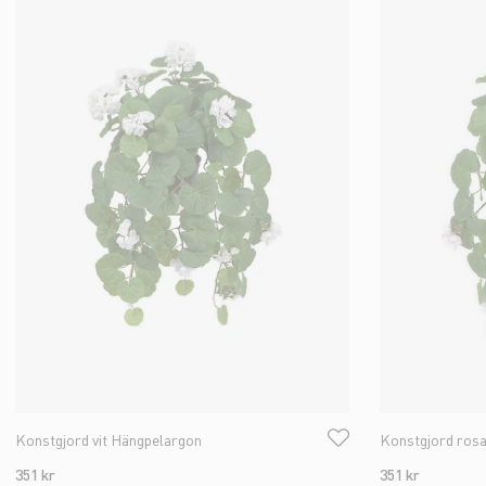
Konstgjord vit Hängpelargon
Konstgjord ros
351 kr
351 kr