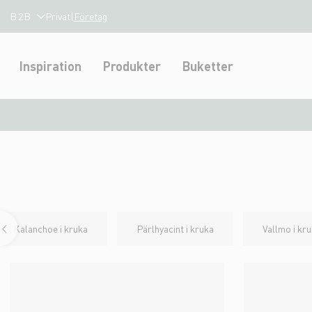
B2B
Privat
|
Företag
Inspiration
Produkter
Buketter
Kalanchoe i kruka
Pärlhyacint i kruka
Vallmo i kr