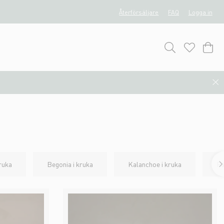
Återförsäljare
FAQ
Logga in
ruka
Begonia i kruka
Kalanchoe i kruka
Pä