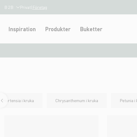
B2B
Privat
|
Företag
Inspiration
Produkter
Buketter
Hortensia i kruka
Chrysanthemum i kruka
Petunia i