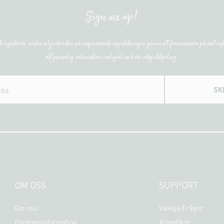
Sign me up!
ste nyheterna, unika erbjudanden och inspirerande uppdateringar genom att prenumerera på vårt nyh
all personlig information i enlighet med vår integritetspolicy.
SK
OM OSS
SUPPORT
Om oss
Vanliga Frågor
Företagsinformation
Köpvillkor