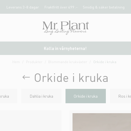
Leverans 3-8 dagar
Fraktfritt över 499 :-
Smidig & säker betalning
Kolla in vårnyheterna!
Hem
Produkter
Blommande krukväxter
Orkide i kruka
Orkide i kruka
 kruka
Dahlia i kruka
Orkide i kruka
Ros i k