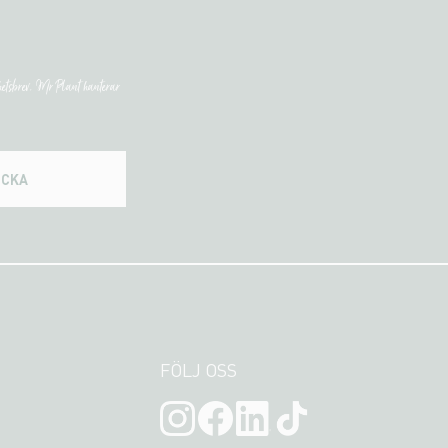
etsbrev. Mr Plant hanterar
ICKA
FÖLJ OSS