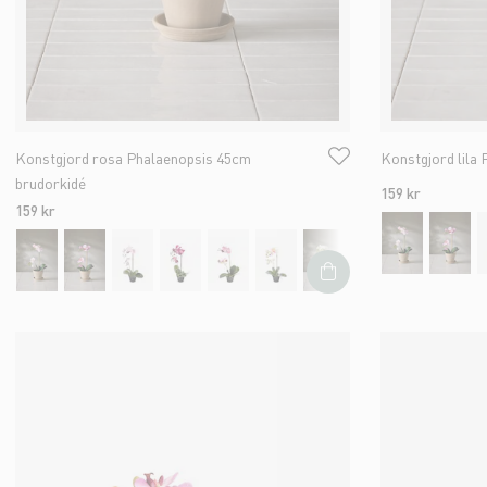
Konstgjord rosa Phalaenopsis 45cm
Konstgjord lila
brudorkidé
159 kr
159 kr