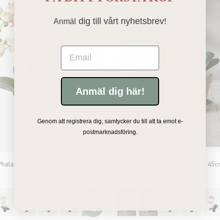
dig till vårt nyhetsbrev!
Anmäl
Email
Anmäl dig här!
Genom att registrera dig, samtycker du till att ta emot e-
postmarknadsföring.
Phalaenopsis 45cm
Konstgjord grön Phalaenopsis 45
159 kr