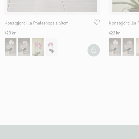
Konstgjord lila Phalaenopsis 60cm
Konstgjord lila
423 kr
423 kr