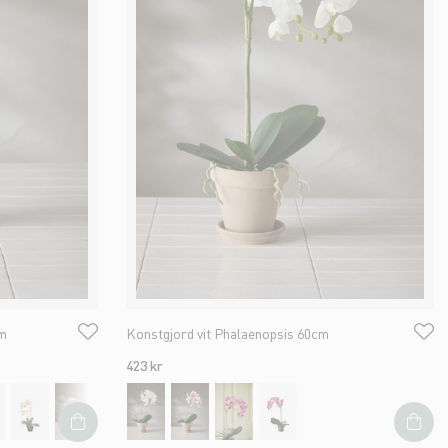
cm
Konstgjord vit Phalaenopsis 60cm
423 kr