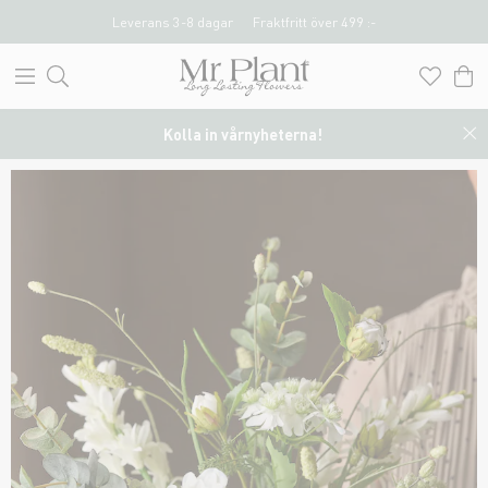
Leverans 3-8 dagar
Fraktfritt över 499 :-
Kolla in vårnyheterna!