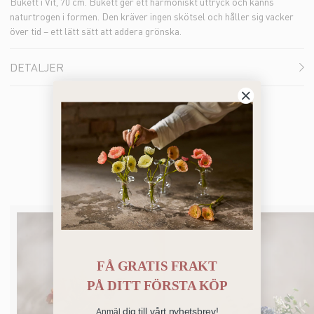
Bukett i Vit, 70 cm. Bukett ger ett harmoniskt uttryck och känns
naturtrogen i formen. Den kräver ingen skötsel och håller sig vacker
över tid – ett lätt sätt att addera grönska.
DETALJER
Bästsäljare
FÅ GRATIS FRAKT
PÅ
DITT FÖRSTA KÖP
dig till vårt nyhetsbrev!
Anmäl