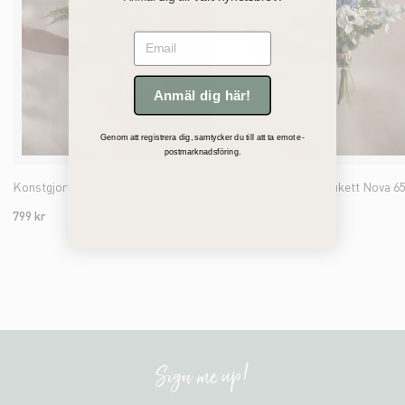
Email
Anmäl dig här!
Genom att registrera dig, samtycker du till att ta emot e-
postmarknadsföring.
Konstgjord mix Bukett Vega 68cm
Konstgjord mix Bukett Nova 6
799 kr
679 kr
Sign me up!