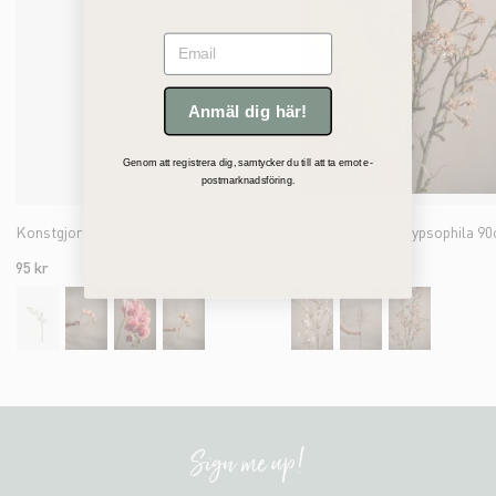
Email
Anmäl dig här!
Genom att registrera dig, samtycker du till att ta emot e-
postmarknadsföring.
Konstgjord vit Phalaenopsis 75cm
Konstgjord brun Gypsophila 9
95 kr
127 kr
Sign me up!