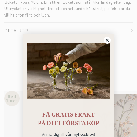
Bukett i Rosa, 70 cm. En stilren Bukett som står lika fin dag efter dag.
Uttrycket är verklighetstroget och helt underhållsfritt, perfekt där du
vill ha grön färg och lugn.
DETALJER
Bästsäljare
FÅ GRATIS FRAKT
PÅ
DITT FÖRSTA KÖP
dig till vårt nyhetsbrev!
Anmäl