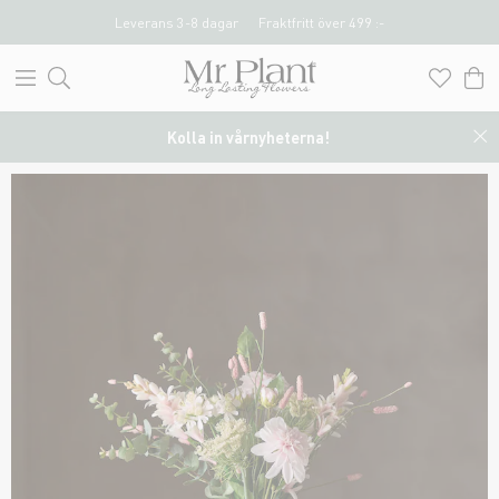
Leverans 3-8 dagar
Fraktfritt över 499 :-
Kolla in vårnyheterna!