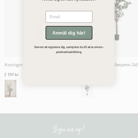
Email
Anmäl dig här!
Genom att registrera dig, samtycker du till att ta emot e-
postmarknadsföring.
Konstgjord Eucalyptus 170cm
Konstgjord Fikus Benjamin 24
2 159 kr
2 159 kr
Sign me up!