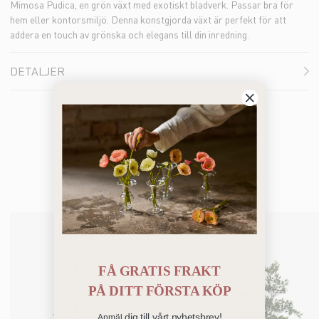
Mimosa Pudica, en grön växt med exotiskt bladverk. Passar bra för
hem eller kontorsmiljö. Denna konstgjorda växt är perfekt för att
addera en touch av grönska och elegans till din inredning.
DETALJER
Bästsäljare
FÅ GRATIS FRAKT
PÅ
DITT FÖRSTA KÖP
dig till vårt nyhetsbrev!
Anmäl