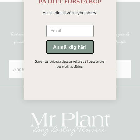
PÅ
DITT FÖRSTA KÖP
dig till vårt nyhetsbrev!
Anmäl
Sign me up!
Email
Få information om de senaste nyheterna, unika erbjudanden och inspirerande uppdateringar genom att
prenumerera på vårt nyhetsbrev. Mr Plant hanterar all personlig information i enlighet med vår
Anmäl dig här!
integritetspolicy.
Genom att registrera dig, samtycker du till att ta emot e-
postmarknadsföring.
SKICKA