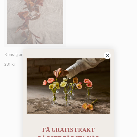
Konstgjord brun Höstgirlang 180cm
231 kr
Du har sett 3 av 3 produkter
FÅ GRATIS FRAKT