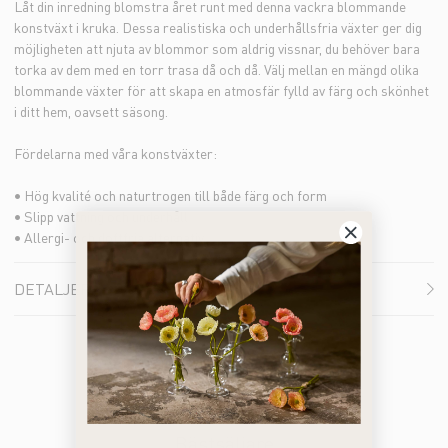
Låt din inredning blomstra året runt med denna vackra blommande
konstväxt i kruka. Dessa realistiska och underhållsfria växter ger dig
möjligheten att njuta av blommor som aldrig vissnar, du behöver bara
torka av dem med en torr trasa då och då. Välj mellan en mängd olika
blommande växter för att skapa en atmosfär fylld av färg och skönhet
i ditt hem, oavsett säsong.
Fördelarna med våra konstväxter:
• Hög kvalité och naturtrogen till både färg och form
• Slipp vattning och underhåll
• Allergi- och doftfria alternativ
DETALJER
Bästsäljare