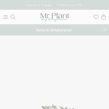
Leverans 3-8 dagar
Fraktfritt över 499 :-
Kolla in vårnyheterna!