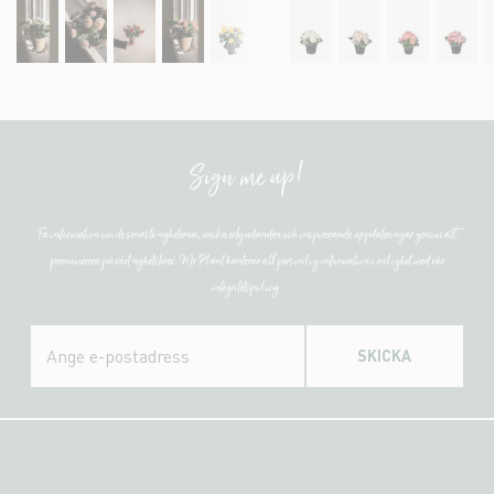
Sign me up!
Få information om de senaste nyheterna, unika erbjudanden och inspirerande uppdateringar genom att
prenumerera på vårt nyhetsbrev. Mr Plant hanterar all personlig information i enlighet med vår
integritetspolicy.
SKICKA