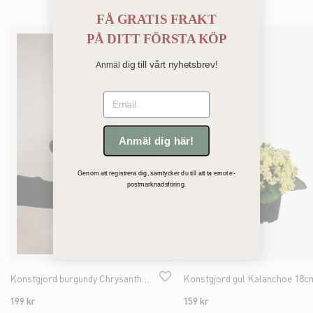
FÅ GRATIS FRAKT
PÅ
DITT FÖRSTA KÖP
dig till vårt nyhetsbrev!
Anmäl
Email
Anmäl dig här!
Genom att registrera dig, samtycker du till att ta emot e-
postmarknadsföring.
Konstgjord burgundy Chrysanthemum 30cm
Konstgjord gul Kalanchoe 18c
199 kr
159 kr