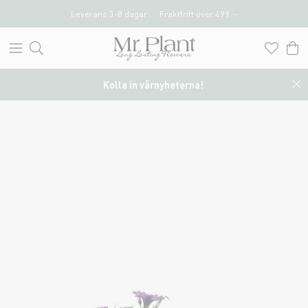
Leverans 3-8 dagar
Fraktfritt över 499 :-
Kolla in vårnyheterna!