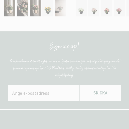
Sign me up!
Få information om de senaste nyheterna, unika erbjudanden och inspirerande uppdateringar genom att
prenumerera på vårt nyhetsbrev. Mr Plant hanterar all personlig information i enlighet med vår
integritetspolicy.
SKICKA