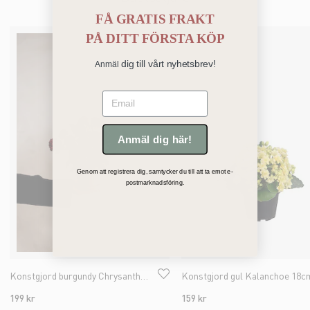
FÅ GRATIS FRAKT
PÅ
DITT FÖRSTA KÖP
dig till vårt nyhetsbrev!
Anmäl
Email
Anmäl dig här!
Genom att registrera dig, samtycker du till att ta emot e-
postmarknadsföring.
Konstgjord burgundy Chrysanthemum 30cm
Konstgjord gul Kalanchoe 18c
199 kr
159 kr