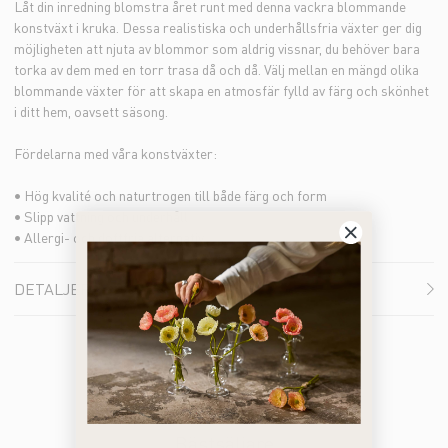
Låt din inredning blomstra året runt med denna vackra blommande
konstväxt i kruka. Dessa realistiska och underhållsfria växter ger dig
möjligheten att njuta av blommor som aldrig vissnar, du behöver bara
torka av dem med en torr trasa då och då. Välj mellan en mängd olika
blommande växter för att skapa en atmosfär fylld av färg och skönhet
i ditt hem, oavsett säsong.
Fördelarna med våra konstväxter:
• Hög kvalité och naturtrogen till både färg och form
• Slipp vattning och underhåll
• Allergi- och doftfria alternativ
DETALJER
Bästsäljare