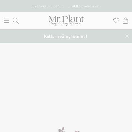
Leverans 3-8 dagar
Fraktfritt över 499 :-
Kolla in vårnyheterna!