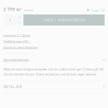
2 799 kr
I lager
Historik
LÄGG I VARUKORGEN
Leverans 3-7 dagar
Fraktfritt över 499 :-
Smidig & säker betalning
BESKRIVNING
Med sitt naturtrogna utseende och sin stabila form ger Cotinus på 140
cm ett stilrent intryck. Enkel att placera och kräver ingen skötsel.
DETALJER