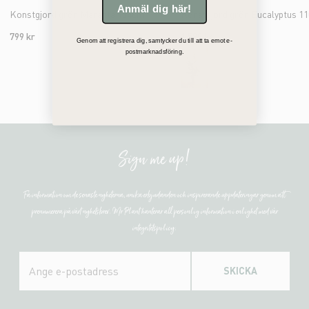
Anmäl dig här!
Konstgjord grön Maranta 104cm
799 kr
1 599 kr
Genom att registrera dig, samtycker du till att ta emot e-
postmarknadsföring.
Sign me up!
Få information om de senaste nyheterna, unika erbjudanden och inspirerande uppdateringar genom att
prenumerera på vårt nyhetsbrev. Mr Plant hanterar all personlig information i enlighet med vår
integritetspolicy.
SKICKA