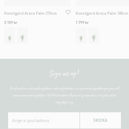
Konstgjord Areca Palm 270cm
Konstgjord Areca Palm 180cm
3 159 kr
1 799 kr
Sign me up!
Få information om de senaste nyheterna, unika erbjudanden och inspirerande uppdateringar genom att
prenumerera på vårt nyhetsbrev. Mr Plant hanterar all personlig information i enlighet med vår
integritetspolicy.
SKICKA