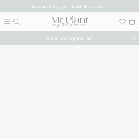
Leverans 3-8 dagar
Fraktfritt över 499 :-
Kolla in vårnyheterna!