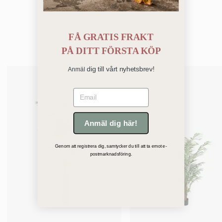
FÅ GRATIS FRAKT
Bästsäljare
PÅ
DITT FÖRSTA KÖP
dig till vårt nyhetsbrev!
Anmäl
Email
Anmäl dig här!
Genom att registrera dig, samtycker du till att ta emot e-
postmarknadsföring.