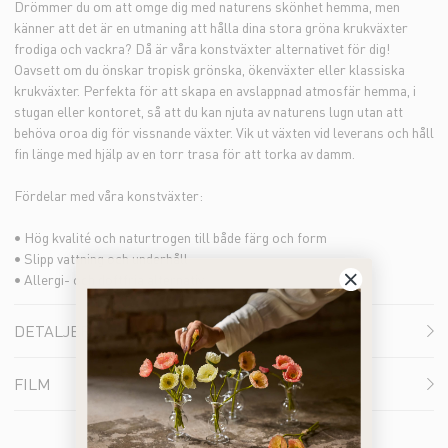
Drömmer du om att omge dig med naturens skönhet hemma, men
känner att det är en utmaning att hålla dina stora gröna krukväxter
frodiga och vackra? Då är våra konstväxter alternativet för dig!
Oavsett om du önskar tropisk grönska, ökenväxter eller klassiska
krukväxter. Perfekta för att skapa en avslappnad atmosfär hemma, i
stugan eller kontoret, så att du kan njuta av naturens lugn utan att
behöva oroa dig för vissnande växter. Vik ut växten vid leverans och håll
fin länge med hjälp av en torr trasa för att torka av damm.
Fördelar med våra konstväxter:
• Hög kvalité och naturtrogen till både färg och form
• Slipp vattning och underhåll
• Allergi- och doftfria alternativ
DETALJER
FILM