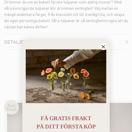
Drömmer du om en bukett färska tulpaner som aldrig vissnar? Med
våra konstgjorda tulpaner blir drömmen verklighet! Välj mellan en
mängd underbara färger, från klassiskt vitt till trendigt lila, och skapa
din egen personliga bukett. Våra tulpaner är så verklighetstrogna att du
nästan kan känna doften!
DETALJER
Bästsäljare
FÅ GRATIS FRAKT
PÅ
DITT FÖRSTA KÖP