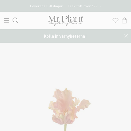
Leverans 3-8 dagar
Fraktfritt över 499 :-
Kolla in vårnyheterna!