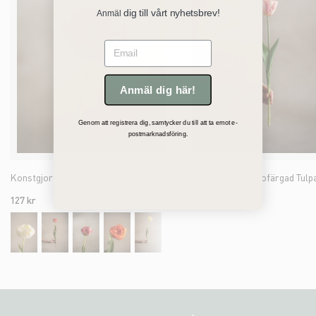
dig till vårt nyhetsbrev!
Anmäl
Email
Anmäl dig här!
Genom att registrera dig, samtycker du till att ta emot e-
postmarknadsföring.
Konstgjord rosa Tulpan 67cm
127 kr
28 kr