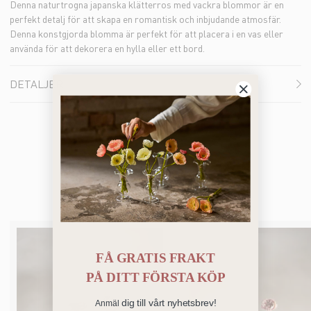
Denna naturtrogna japanska klätterros med vackra blommor är en
perfekt detalj för att skapa en romantisk och inbjudande atmosfär.
Denna konstgjorda blomma är perfekt för att placera i en vas eller
använda för att dekorera en hylla eller ett bord.
DETALJER
Bästsäljare
FÅ GRATIS FRAKT
PÅ
DITT FÖRSTA KÖP
dig till vårt nyhetsbrev!
Anmäl