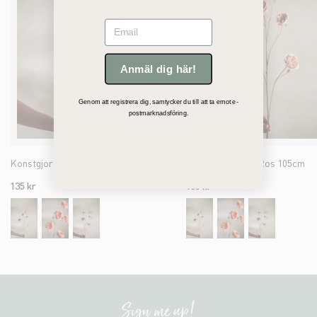
Email
Anmäl dig här!
Genom att registrera dig, samtycker du till att ta emot e-
postmarknadsföring.
Konstgjord lila Ros 105cm
Konstgjord rosa Ros 105cm
135 kr
135 kr
Sign me up!