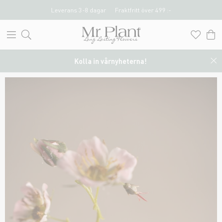
Leverans 3-8 dagar
Fraktfritt över 499 :-
Kolla in vårnyheterna!