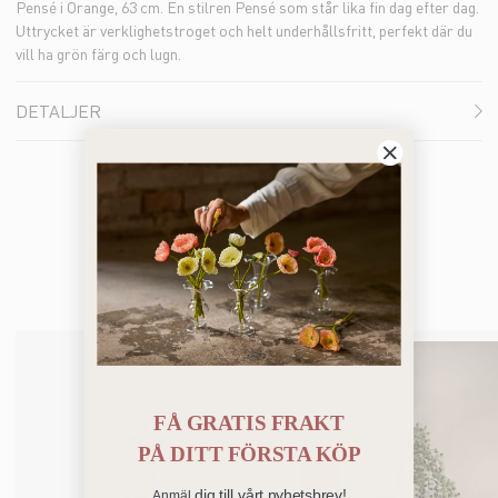
Pensé i Orange, 63 cm. En stilren Pensé som står lika fin dag efter dag.
Uttrycket är verklighetstroget och helt underhållsfritt, perfekt där du
vill ha grön färg och lugn.
DETALJER
Bästsäljare
FÅ GRATIS FRAKT
PÅ
DITT FÖRSTA KÖP
dig till vårt nyhetsbrev!
Anmäl