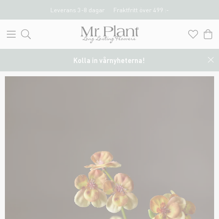
Leverans 3-8 dagar
Fraktfritt över 499 :-
Kolla in vårnyheterna!