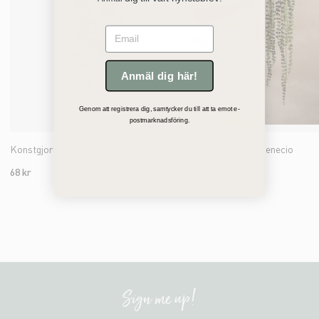
Email
Anmäl dig här!
Genom att registrera dig, samtycker du till att ta emot e-
postmarknadsföring.
Konstgjord grön Eucalyptus 74cm
Konstgjord grön Senecio
68 kr
231 kr
Sign me up!