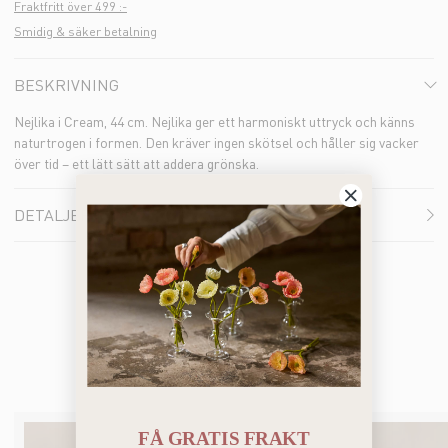
Fraktfritt över 499 :-
Smidig & säker betalning
BESKRIVNING
Nejlika i Cream, 44 cm. Nejlika ger ett harmoniskt uttryck och känns
naturtrogen i formen. Den kräver ingen skötsel och håller sig vacker
över tid – ett lätt sätt att addera grönska.
DETALJER
Bästsäljare
FÅ GRATIS FRAKT