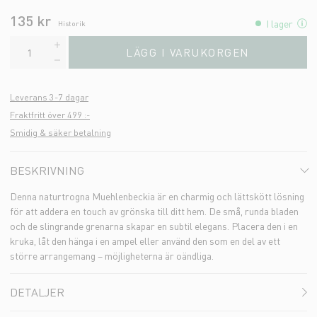
135 kr
I lager
Historik
LÄGG I VARUKORGEN
Leverans 3-7 dagar
Fraktfritt över 499 :-
Smidig & säker betalning
BESKRIVNING
Denna naturtrogna Muehlenbeckia är en charmig och lättskött lösning
för att addera en touch av grönska till ditt hem. De små, runda bladen
och de slingrande grenarna skapar en subtil elegans. Placera den i en
kruka, låt den hänga i en ampel eller använd den som en del av ett
större arrangemang – möjligheterna är oändliga.
DETALJER