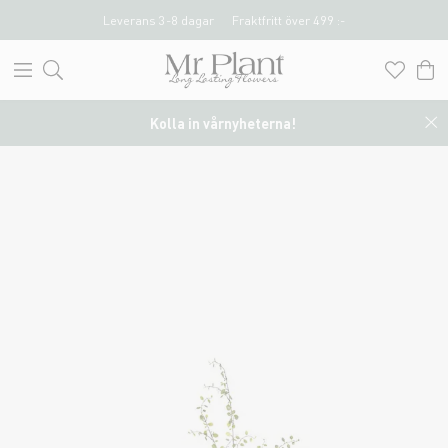
Leverans 3-8 dagar
Fraktfritt över 499 :-
Kolla in vårnyheterna!