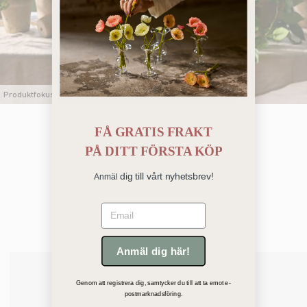
Produktfokus
Gröna Favoriter
FÅ GRATIS FRAKT
PÅ
DITT FÖRSTA KÖP
dig till vårt nyhetsbrev!
Anmäl
Email
Bästsäljare
Anmäl dig här!
Genom att registrera dig, samtycker du till att ta emot e-
postmarknadsföring.