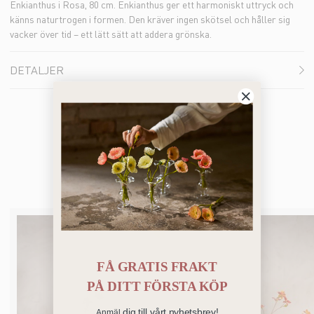
Enkianthus i Rosa, 80 cm. Enkianthus ger ett harmoniskt uttryck och
känns naturtrogen i formen. Den kräver ingen skötsel och håller sig
vacker över tid – ett lätt sätt att addera grönska.
DETALJER
Bästsäljare
FÅ GRATIS FRAKT
PÅ
DITT FÖRSTA KÖP
dig till vårt nyhetsbrev!
Anmäl