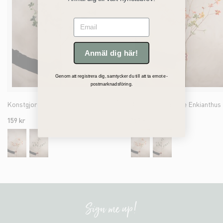
Email
Anmäl dig här!
Genom att registrera dig, samtycker du till att ta emot e-
postmarknadsföring.
Konstgjord grön Enkianthus 110cm
159 kr
159 kr
Sign me up!