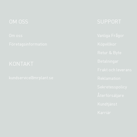
OM OSS
SUPPORT
Om oss
Vanliga Frågor
Företagsinformation
Köpvillkor
Retur & Byte
Betalningar
KONTAKT
Frakt och leverans
kundservice@mrplant.se
Reklamation
Sekretesspolicy
Återförsäljare
Kundtjänst
Karriär