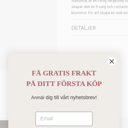
Ranuncel är en riktig färgbomb so
skapar den en frodig och romanti
blommor för att skapa en unik ens
DETALJER
FÅ GRATIS FRAKT
PÅ
DITT FÖRSTA KÖP
dig till vårt nyhetsbrev!
Anmäl
Bästsäljare
Email