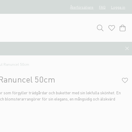
Återförsäljare
FAQ
Logga in
ul Ranuncel 50cm
 Ranuncel 50cm
 som förgyller trädgårdar och buketter med sin lekfulla skönhet. En
ch blomsterarrangörer för sin elegans, en mångsidig och älskvärd