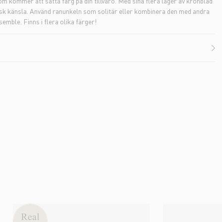
m kommer att sätta färg på din tillvaro. Med sina flera lager av kronblad
sk känsla. Använd ranunkeln som solitär eller kombinera den med andra
emble. Finns i flera olika färger!