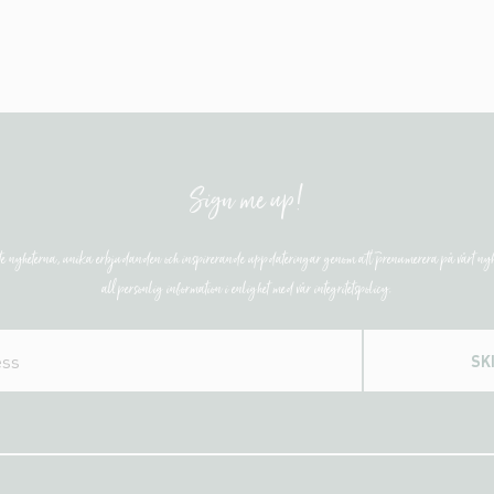
Sign me up!
ste nyheterna, unika erbjudanden och inspirerande uppdateringar genom att prenumerera på vårt nyh
all personlig information i enlighet med vår integritetspolicy.
SK