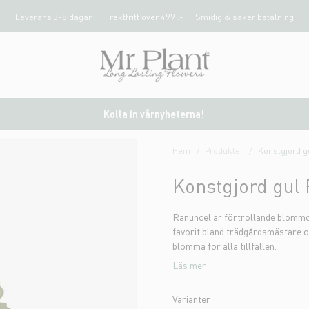
Leverans 3-8 dagar
Fraktfritt över 499 :-
Smidig & säker betalning
Kolla in vårnyheterna!
Hem
Produkter
Konstgjord g
Konstgjord gul
Ranuncel är förtrollande blommor
favorit bland trädgårdsmästare o
blomma för alla tillfällen.
Läs mer
Varianter