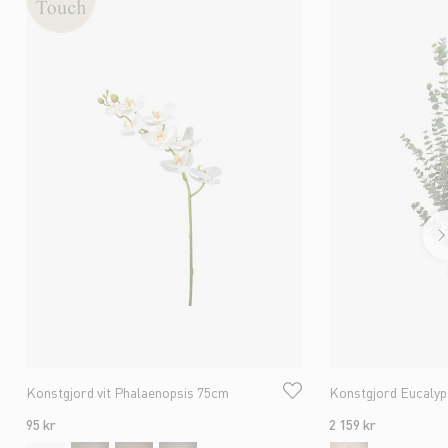
Konstgjord vit Phalaenopsis 75cm
Konstgjord Eucaly
95 kr
2 159 kr