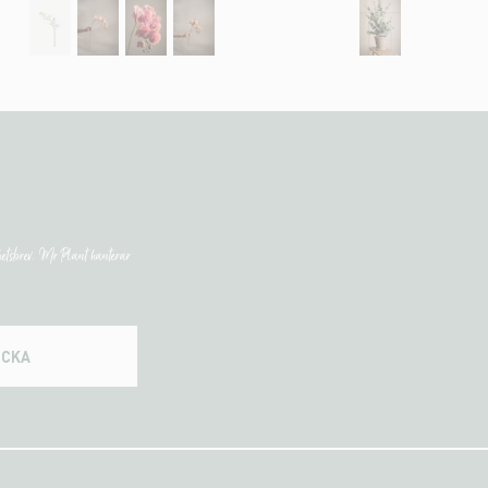
etsbrev. Mr Plant hanterar
ICKA