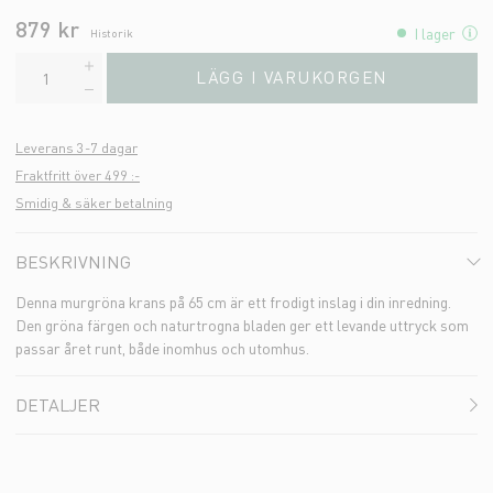
879 kr
I lager
Historik
LÄGG I VARUKORGEN
Leverans 3-7 dagar
Fraktfritt över 499 :-
Smidig & säker betalning
BESKRIVNING
Denna murgröna krans på 65 cm är ett frodigt inslag i din inredning.
Den gröna färgen och naturtrogna bladen ger ett levande uttryck som
passar året runt, både inomhus och utomhus.
DETALJER