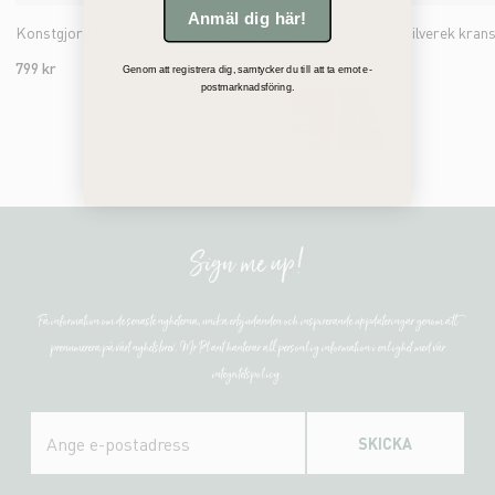
Anmäl dig här!
Konstgjord burgundy Lönnkrans
Konstgjord grön Silverek kran
799 kr
679 kr
Genom att registrera dig, samtycker du till att ta emot e-
postmarknadsföring.
Sign me up!
Få information om de senaste nyheterna, unika erbjudanden och inspirerande uppdateringar genom att
prenumerera på vårt nyhetsbrev. Mr Plant hanterar all personlig information i enlighet med vår
integritetspolicy.
SKICKA