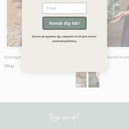
Email
Anmäl dig här!
Genom att registrera dig, samtycker du till att ta emot e-
postmarknadsföring.
Konstgjord burgundy Lönnkrans
Konstgjord grön Silverek kran
799 kr
679 kr
Sign me up!