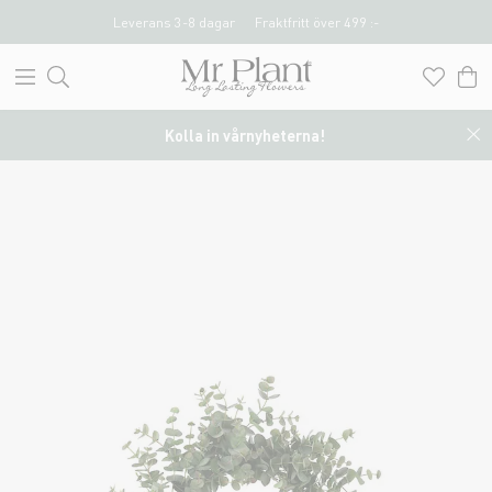
Leverans 3-8 dagar
Fraktfritt över 499 :-
Kolla in vårnyheterna!