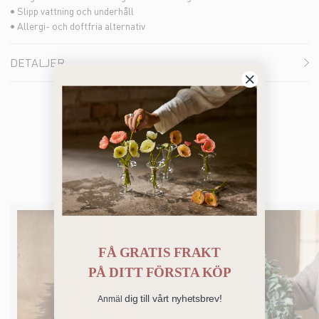
• Slipp vattning och underhåll
• Allergi- och doftfria alternativ
DETALJER
Bästsäljare
FÅ GRATIS FRAKT
PÅ
DITT FÖRSTA KÖP
dig till vårt nyhetsbrev!
Anmäl