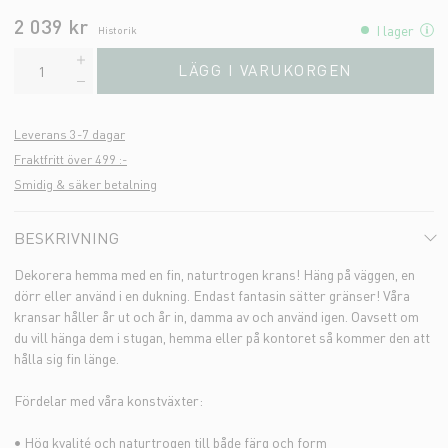
2 039 kr
I lager
Historik
LÄGG I VARUKORGEN
Leverans 3-7 dagar
Fraktfritt över 499 :-
Smidig & säker betalning
BESKRIVNING
Dekorera hemma med en fin, naturtrogen krans! Häng på väggen, en
dörr eller använd i en dukning. Endast fantasin sätter gränser! Våra
kransar håller år ut och år in, damma av och använd igen. Oavsett om
du vill hänga dem i stugan, hemma eller på kontoret så kommer den att
hålla sig fin länge.
Fördelar med våra konstväxter:
• Hög kvalité och naturtrogen till både färg och form