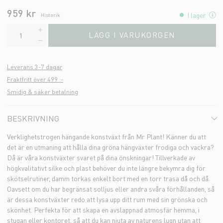
959 kr
I lager
Historik
LÄGG I VARUKORGEN
Leverans 3-7 dagar
Fraktfritt över 499 :-
Smidig & säker betalning
BESKRIVNING
Verklighetstrogen hängande konstväxt från Mr Plant! Känner du att
det är en utmaning att hålla dina gröna hängväxter frodiga och vackra?
Då är våra konstväxter svaret på dina önskningar! Tillverkade av
högkvalitativt silke och plast behöver du inte längre bekymra dig för
skötselrutiner, damm torkas enkelt bort med en torr trasa då och då.
Oavsett om du har begränsat solljus eller andra svåra förhållanden, så
är dessa konstväxter redo att lysa upp ditt rum med sin grönska och
skönhet. Perfekta för att skapa en avslappnad atmosfär hemma, i
stugan eller kontoret, så att du kan njuta av naturens lugn utan att