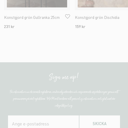
Konstgjord grön Gullranka 25cm
Konstgjord grön Dischidia
231 kr
159 kr
Sign me up!
Få information om de senaste nyheterna, unika erbjudanden och inspirerande uppdateringar genom att
prenumerera på vårt nyhetsbrev. Mr Plant hanterar all personlig information i enlighet med vår
integritetspolicy.
SKICKA