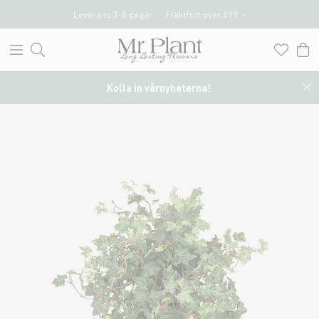
Leverans 3-8 dagar
Fraktfritt över 499 :-
Kolla in vårnyheterna!