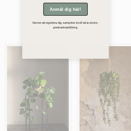
Anmäl dig här!
Genom att registrera dig, samtycker du till att ta emot e-
postmarknadsföring.
Bästsäljare