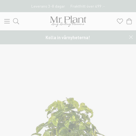
Leverans 3-8 dagar
Fraktfritt över 499 :-
Kolla in vårnyheterna!