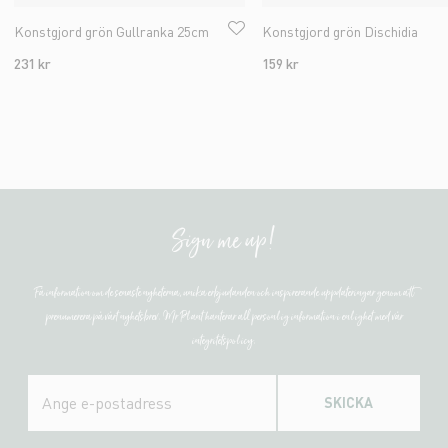
Konstgjord grön Gullranka 25cm
Konstgjord grön Dischidia
231 kr
159 kr
Sign me up!
Få information om de senaste nyheterna, unika erbjudanden och inspirerande uppdateringar genom att
prenumerera på vårt nyhetsbrev. Mr Plant hanterar all personlig information i enlighet med vår
integritetspolicy.
SKICKA