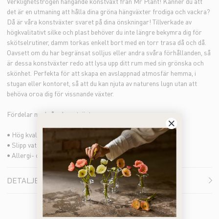
Verklighetstrogen hängande konstväxt från Mr Plant! Känner du att
det är en utmaning att hålla dina gröna hängväxter frodiga och vackra?
Då är våra konstväxter svaret på dina önskningar! Tillverkade av
högkvalitativt silke och plast behöver du inte längre bekymra dig för
skötselrutiner, damm torkas enkelt bort med en torr trasa då och då.
Oavsett om du har begränsat solljus eller andra svåra förhållanden, så
är dessa konstväxter redo att lysa upp ditt rum med sin grönska och
skönhet. Perfekta för att skapa en avslappnad atmosfär hemma, i
stugan eller kontoret, så att du kan njuta av naturens lugn utan att
behöva oroa dig för vissnande växter.
Fördelar med våra konstväxter:
• Hög kvalité och naturtrogen till både färg och form
• Slipp vattning och underhåll
• Allergi- och doftfria alternativ
DETALJER