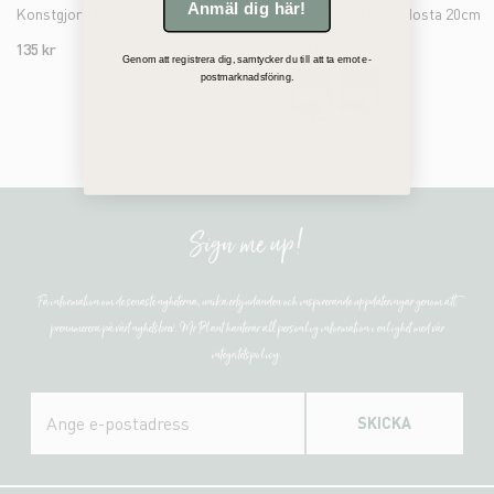
Anmäl dig här!
Konstgjord grön Muehlenbeckia 25cm
Konstgjord grön Hosta 20cm
135 kr
135 kr
Genom att registrera dig, samtycker du till att ta emot e-
postmarknadsföring.
Sign me up!
Få information om de senaste nyheterna, unika erbjudanden och inspirerande uppdateringar genom att
prenumerera på vårt nyhetsbrev. Mr Plant hanterar all personlig information i enlighet med vår
integritetspolicy.
SKICKA