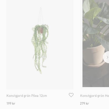
Konstgjord grön Pilea 12cm
Konstgjord grön H
199 kr
279 kr