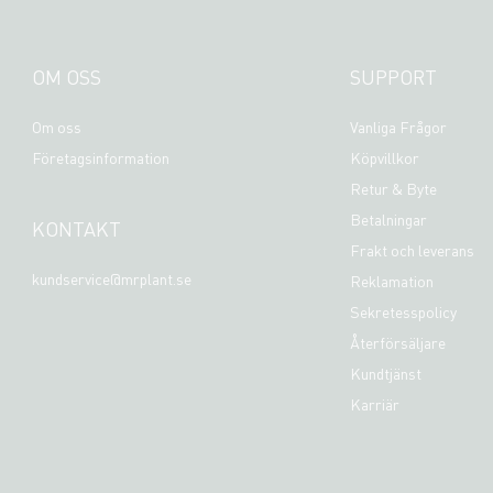
OM OSS
SUPPORT
Om oss
Vanliga Frågor
Företagsinformation
Köpvillkor
Retur & Byte
Betalningar
KONTAKT
Frakt och leverans
kundservice@mrplant.se
Reklamation
Sekretesspolicy
Återförsäljare
Kundtjänst
Karriär