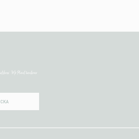
etsbrev. Mr Plant hanterar
ICKA