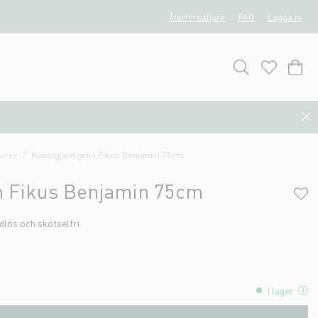
Återförsäljare
FAQ
Logga in
xter
Konstgjord grön Fikus Benjamin 75cm
n Fikus Benjamin 75cm
dlös och skötselfri.
I lager