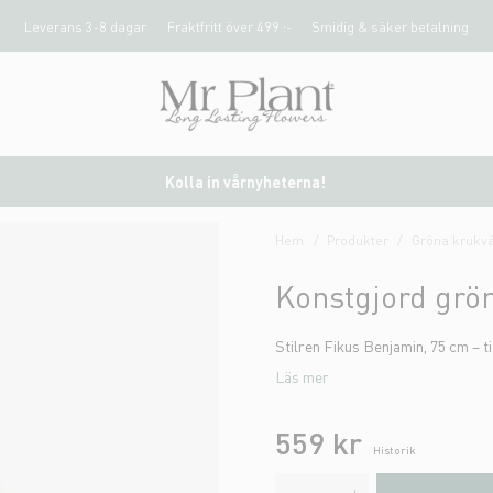
Leverans 3-8 dagar
Fraktfritt över 499 :-
Smidig & säker betalning
Kolla in vårnyheterna!
Hem
Produkter
Gröna krukvä
Konstgjord grö
Stilren Fikus Benjamin, 75 cm – ti
Läs mer
559 kr
Historik