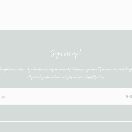
Sign me up!
ste nyheterna, unika erbjudanden och inspirerande uppdateringar genom att prenumerera på vårt nyh
all personlig information i enlighet med vår integritetspolicy.
SK