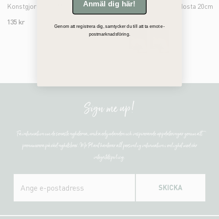
Anmäl dig här!
Konstgjord grön Muehlenbeckia 25cm
Konstgjord grön Hosta 20cm
135 kr
135 kr
Genom att registrera dig, samtycker du till att ta emot e-
postmarknadsföring.
Sign me up!
Få information om de senaste nyheterna, unika erbjudanden och inspirerande uppdateringar genom att
prenumerera på vårt nyhetsbrev. Mr Plant hanterar all personlig information i enlighet med vår
integritetspolicy.
SKICKA