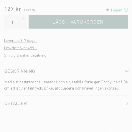
127 kr
I lager
Historik
LÄGG I VARUKORGEN
Leverans 3-7 dagar
Fraktfritt över 499 :-
Smidig & säker betalning
BESKRIVNING
Med sitt naturtrogna utseende och sin stabila form ger Cordyline på 34
cm ett stilrent intryck. Enkel att placera och kräver ingen skötsel.
DETALJER