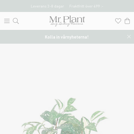
Leverans 3-8 dagar
Fraktfritt över 499 :-
Kolla in vårnyheterna!