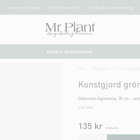
Leverans 3-8 dagar
Fraktfritt över 499 :-
Smidig & säker betalning
Kolla in vårnyheterna!
Hem
Produkter
Gröna krukvä
Konstgjord gr
Dekorativ Aglonema, 35 cm – unde
Läs mer
135 kr
Historik