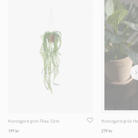
Konstgjord grön Pilea 12cm
Konstgjord grön H
199 kr
279 kr