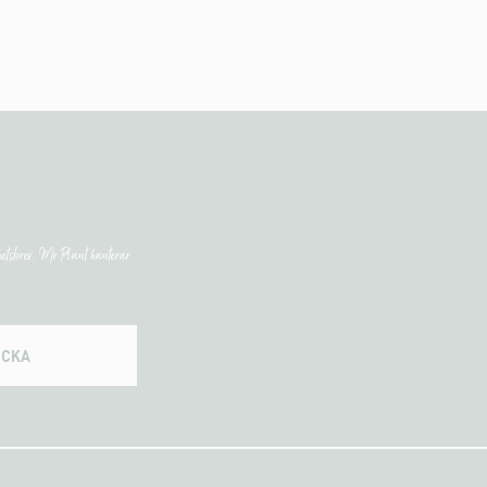
etsbrev. Mr Plant hanterar
ICKA