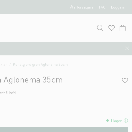
Återförsäljare
FAQ
Logga in
xter
Konstgjord grön Aglonema 35cm
ön Aglonema 35cm
rhållsfri.
I lager