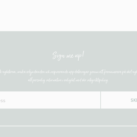
Sign me up!
ste nyheterna, unika erbjudanden och inspirerande uppdateringar genom att prenumerera på vårt nyh
all personlig information i enlighet med vår integritetspolicy.
SK