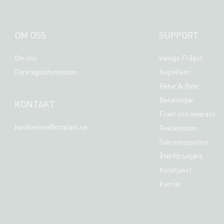
OM OSS
SUPPORT
Om oss
Vanliga Frågor
Företagsinformation
Köpvillkor
Retur & Byte
Betalningar
KONTAKT
Frakt och leverans
kundservice@mrplant.se
Reklamation
Sekretesspolicy
Återförsäljare
Kundtjänst
Karriär