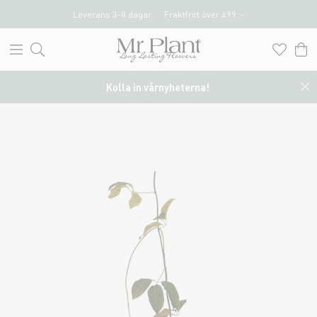
Leverans 3-8 dagar
Fraktfritt över 499 :-
Kolla in vårnyheterna!