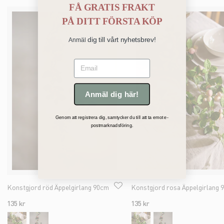
FÅ GRATIS FRAKT
PÅ
DITT FÖRSTA KÖP
dig till vårt nyhetsbrev!
Anmäl
Email
Anmäl dig här!
Genom att registrera dig, samtycker du till att ta emot e-
postmarknadsföring.
Konstgjord röd Äppelgirlang 90cm
135 kr
135 kr