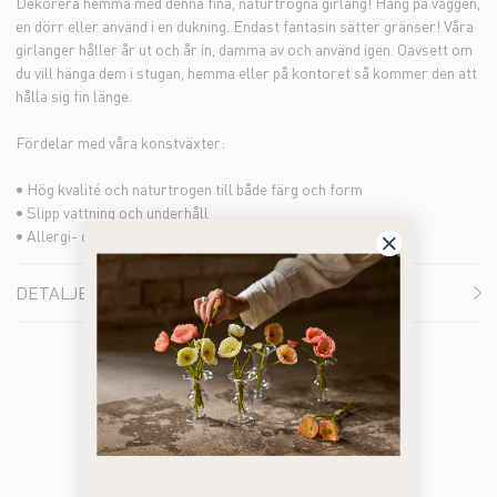
Dekorera hemma med denna fina, naturtrogna girlang! Häng på väggen,
en dörr eller använd i en dukning. Endast fantasin sätter gränser! Våra
girlanger håller år ut och år in, damma av och använd igen. Oavsett om
du vill hänga dem i stugan, hemma eller på kontoret så kommer den att
hålla sig fin länge.
Fördelar med våra konstväxter:
• Hög kvalité och naturtrogen till både färg och form
• Slipp vattning och underhåll
• Allergi- och doftfria alternativ
DETALJER
Bästsäljare