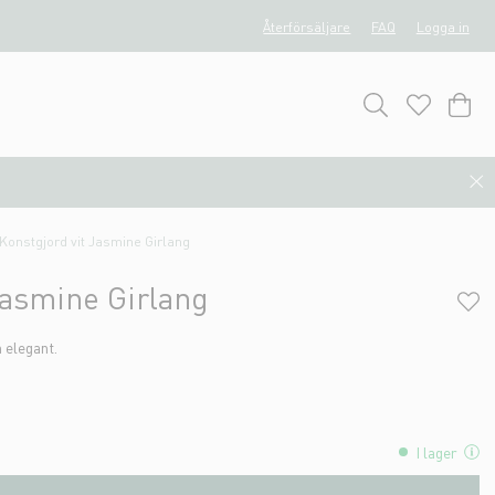
Återförsäljare
FAQ
Logga in
Konstgjord vit Jasmine Girlang
Jasmine Girlang
 elegant.
I lager