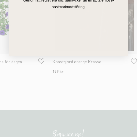
Genom att registrera dig, samtycker du till att ta emot e-
postmarknadsföring.
a för dagen
Konstgjord orange Krasse
199 kr
Sign me up!