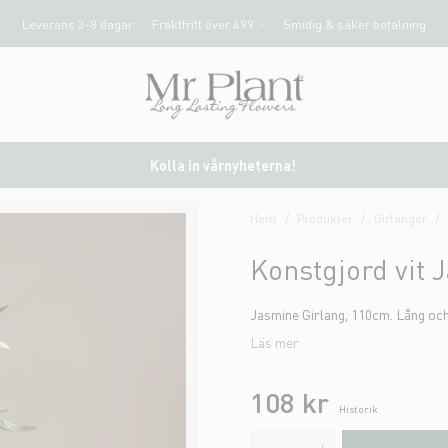
Leverans 3-8 dagar
Fraktfritt över 499 :-
Smidig & säker betalning
Kolla in vårnyheterna!
Hem
Produkter
Girlanger
Konstgjord vit 
Jasmine Girlang, 110cm. Lång och
Läs mer
108 kr
Historik