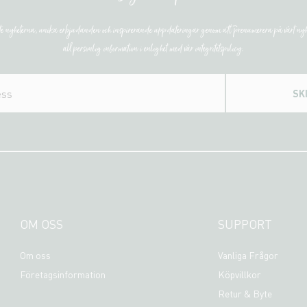
ste nyheterna, unika erbjudanden och inspirerande uppdateringar genom att prenumerera på vårt nyh
all personlig information i enlighet med vår integritetspolicy.
SK
OM OSS
SUPPORT
Om oss
Vanliga Frågor
Företagsinformation
Köpvillkor
Retur & Byte