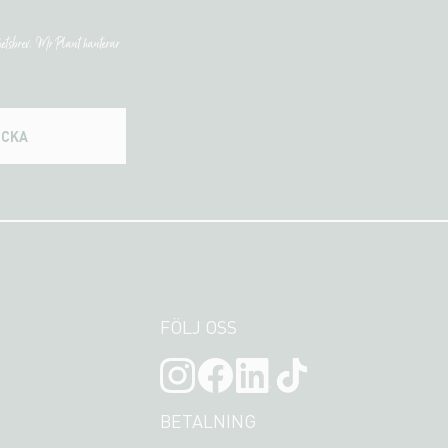
etsbrev. Mr Plant hanterar
ICKA
FÖLJ OSS
BETALNING