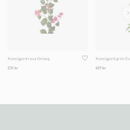
Konstgjord rosa Girlang
Konstgjord grön Euc
231 kr
607 kr