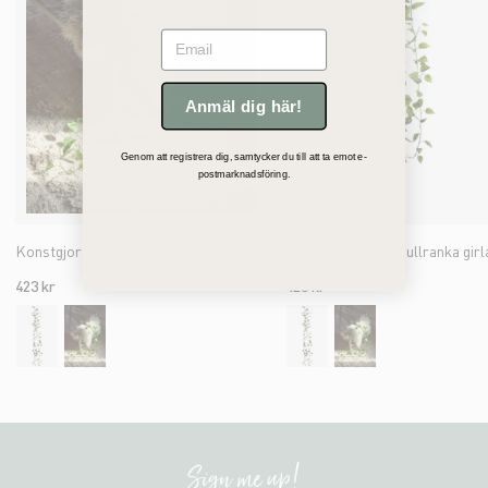
Email
Anmäl dig här!
Genom att registrera dig, samtycker du till att ta emot e-
postmarknadsföring.
Konstgjord grön Gullranka girlang
Konstgjord grön Gullranka girl
423 kr
423 kr
Sign me up!