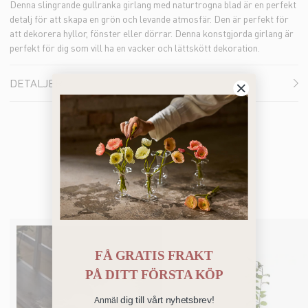
Denna slingrande gullranka girlang med naturtrogna blad är en perfekt
detalj för att skapa en grön och levande atmosfär. Den är perfekt för
att dekorera hyllor, fönster eller dörrar. Denna konstgjorda girlang är
perfekt för dig som vill ha en vacker och lättskött dekoration.
DETALJER
Bästsäljare
FÅ GRATIS FRAKT
PÅ
DITT FÖRSTA KÖP
dig till vårt nyhetsbrev!
Anmäl