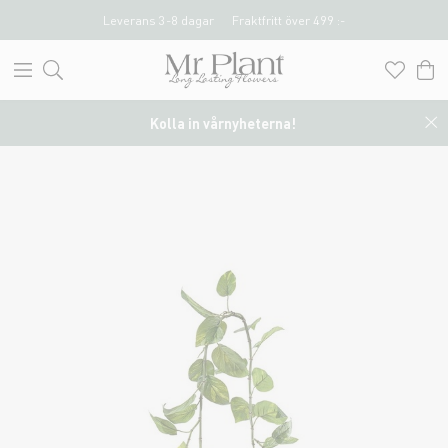
Leverans 3-8 dagar
Fraktfritt över 499 :-
Kolla in vårnyheterna!