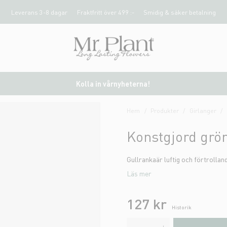
Leverans 3-8 dagar
Fraktfritt över 499 :-
Smidig & säker betalning
Kolla in vårnyheterna!
Hem
Produkter
Girlanger
Konstgjord grö
Gullrankaär luftig och förtrolland
Läs mer
127 kr
Historik