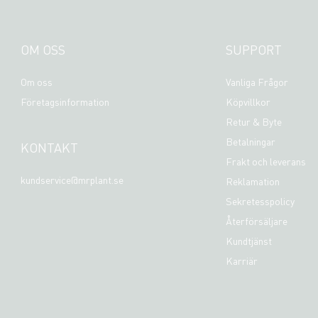
OM OSS
SUPPORT
Om oss
Vanliga Frågor
Företagsinformation
Köpvillkor
Retur & Byte
Betalningar
KONTAKT
Frakt och leverans
kundservice@mrplant.se
Reklamation
Sekretesspolicy
Återförsäljare
Kundtjänst
Karriär