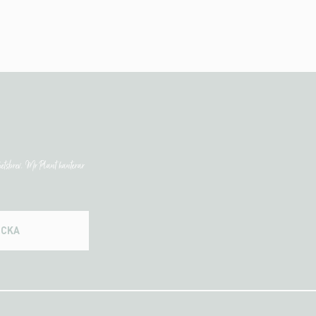
etsbrev. Mr Plant hanterar
ICKA