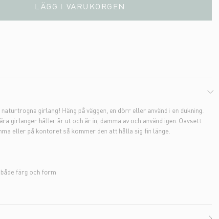
LÄGG I VARUKORGEN
aturtrogna girlang! Häng på väggen, en dörr eller använd i en dukning.
åra girlanger håller år ut och år in, damma av och använd igen. Oavsett
mma eller på kontoret så kommer den att hålla sig fin länge.
l både färg och form