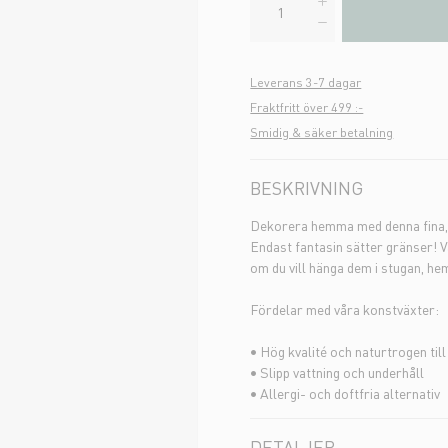
Leverans 3-7 dagar
Fraktfritt över 499 :-
Smidig & säker betalning
BESKRIVNING
Dekorera hemma med denna fina, n
Endast fantasin sätter gränser! V
om du vill hänga dem i stugan, he
Fördelar med våra konstväxter:
• Hög kvalité och naturtrogen til
• Slipp vattning och underhåll
• Allergi- och doftfria alternativ
DETALJER