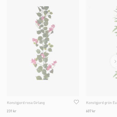
Konstgjord rosa Girlang
Konstgjord grön Euc
231 kr
607 kr