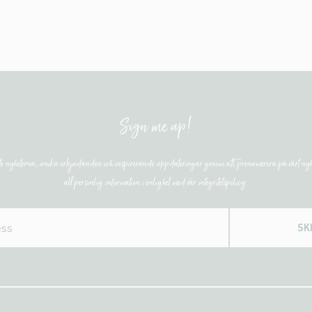
Sign me up!
ste nyheterna, unika erbjudanden och inspirerande uppdateringar genom att prenumerera på vårt nyh
all personlig information i enlighet med vår integritetspolicy.
SK