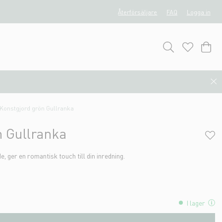
Återförsäljare
FAQ
Logga in
Konstgjord grön Gullranka
n Gullranka
e, ger en romantisk touch till din inredning.
I lager