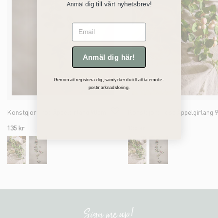
dig till vårt nyhetsbrev!
Anmäl
Email
Anmäl dig här!
Genom att registrera dig, samtycker du till att ta emot e-
postmarknadsföring.
Konstgjord röd Äppelgirlang 90cm
135 kr
135 kr
Sign me up!