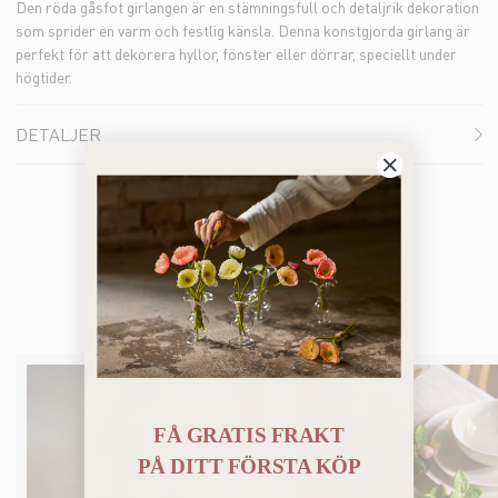
Den röda gåsfot girlangen är en stämningsfull och detaljrik dekoration
som sprider en varm och festlig känsla. Denna konstgjorda girlang är
perfekt för att dekorera hyllor, fönster eller dörrar, speciellt under
högtider.
DETALJER
Bästsäljare
FÅ GRATIS FRAKT
PÅ
DITT FÖRSTA KÖP