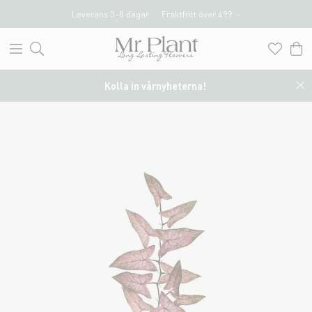
Leverans 3-8 dagar
Fraktfritt över 499 :-
Kolla in vårnyheterna!