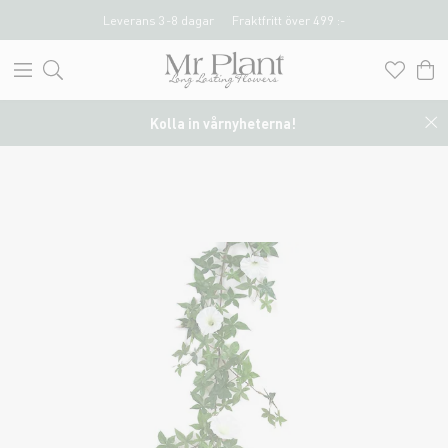
Leverans 3-8 dagar
Fraktfritt över 499 :-
Kolla in vårnyheterna!