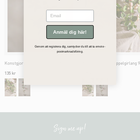
Email
Anmäl dig här!
Genom att registrera dig, samtycker du till att ta emot e-
postmarknadsföring.
Konstgjord röd Äppelgirlang 90cm
135 kr
135 kr
Sign me up!