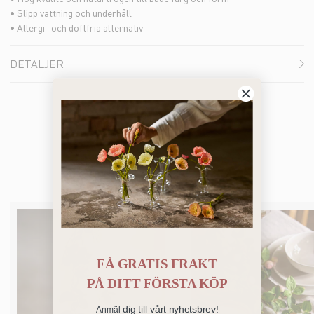
• Slipp vattning och underhåll
• Allergi- och doftfria alternativ
DETALJER
Bästsäljare
FÅ GRATIS FRAKT
PÅ
DITT FÖRSTA KÖP
dig till vårt nyhetsbrev!
Anmäl