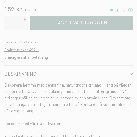
159 kr
I lager
Historik
LÄGG I VARUKORGEN
Leverans 3-7 dagar
Fraktfritt över 499 :-
Smidig & säker betalning
BESKRIVNING
Dekorera hemma med denna fina, naturtrogna girlang! Häng på väggen,
en dörr eller använd i en dukning. Endast fantasin sätter gränser! Våra
girlanger håller år ut och år in, damma av och använd igen. Oavsett om
du vill hänga dem i stugan, hemma eller på kontoret så kommer den att
hålla sig fin länge.
Fördelar med våra konstväxter:
• Hög kvalité och naturtrogen till både färg och form