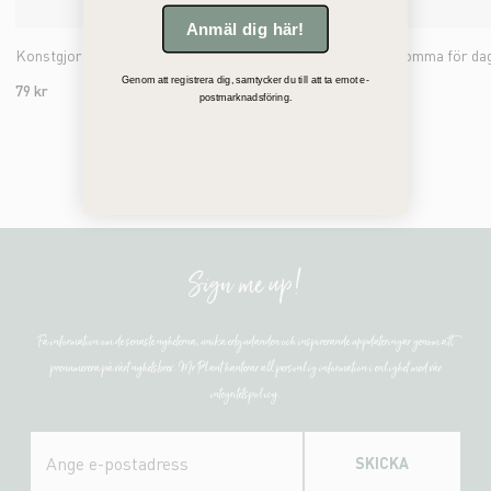
Anmäl dig här!
Konstgjord grön Murgröna
Konstgjord blå Blomma för da
Genom att registrera dig, samtycker du till att ta emot e-
79 kr
159 kr
postmarknadsföring.
Sign me up!
Få information om de senaste nyheterna, unika erbjudanden och inspirerande uppdateringar genom att
prenumerera på vårt nyhetsbrev. Mr Plant hanterar all personlig information i enlighet med vår
integritetspolicy.
SKICKA