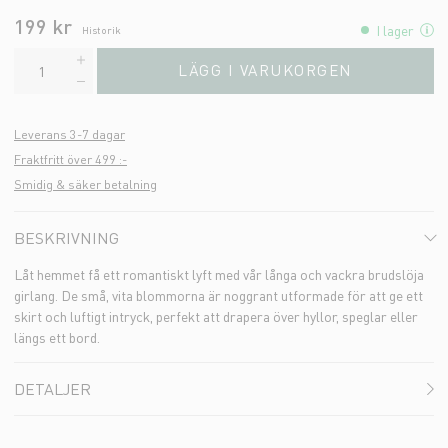
199 kr
I lager
Historik
LÄGG I VARUKORGEN
Leverans 3-7 dagar
Fraktfritt över 499 :-
Smidig & säker betalning
BESKRIVNING
Låt hemmet få ett romantiskt lyft med vår långa och vackra brudslöja
girlang. De små, vita blommorna är noggrant utformade för att ge ett
skirt och luftigt intryck, perfekt att drapera över hyllor, speglar eller
längs ett bord.
DETALJER