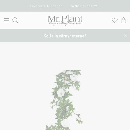
Leverans 3-8 dagar
Fraktfritt över 499 :-
Kolla in vårnyheterna!