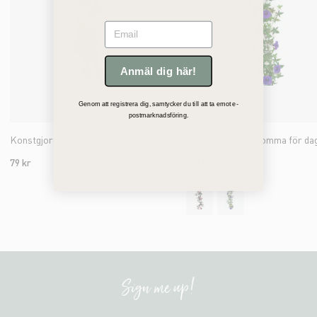
Email
Anmäl dig här!
Genom att registrera dig, samtycker du till att ta emot e-
postmarknadsföring.
Konstgjord grön Murgröna
Konstgjord blå Blomma för da
79 kr
159 kr
Sign me up!