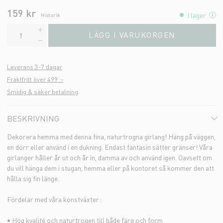
159 kr
I lager
Historik
LÄGG I VARUKORGEN
Leverans 3-7 dagar
Fraktfritt över 499 :-
Smidig & säker betalning
BESKRIVNING
Dekorera hemma med denna fina, naturtrogna girlang! Häng på väggen,
en dörr eller använd i en dukning. Endast fantasin sätter gränser! Våra
girlanger håller år ut och år in, damma av och använd igen. Oavsett om
du vill hänga dem i stugan, hemma eller på kontoret så kommer den att
hålla sig fin länge.
Fördelar med våra konstväxter:
• Hög kvalité och naturtrogen till både färg och form