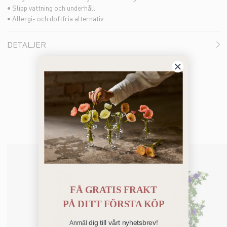
• Slipp vattning och underhåll
• Allergi- och doftfria alternativ
DETALJER
Bästsäljare
FÅ GRATIS FRAKT
PÅ
DITT FÖRSTA KÖP
dig till vårt nyhetsbrev!
Anmäl