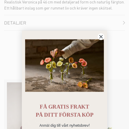
Realistisk Veronica på 46 cm med detaljerad form och naturlig färgton.
Ett hållbart inslag som ger rummet liv och kräver ingen skötsel.
DETALJER
Bästsäljare
FÅ GRATIS FRAKT
PÅ
DITT FÖRSTA KÖP
dig till vårt nyhetsbrev!
Anmäl