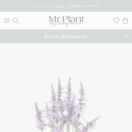
Leverans 3-8 dagar
Fraktfritt över 499 :-
Kolla in vårnyheterna!