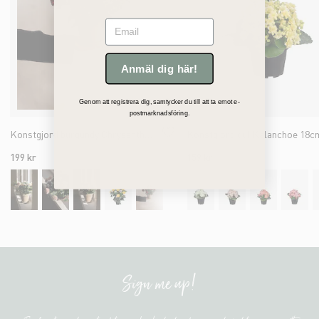
Email
Anmäl dig här!
Genom att registrera dig, samtycker du till att ta emot e-
postmarknadsföring.
Konstgjord burgundy Chrysanthemum 30cm
Konstgjord gul Kalanchoe 18c
199 kr
159 kr
Sign me up!